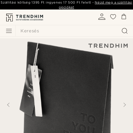
Szállítási költség
1395 Ft
ingyenes
17 500 Ft
felett -
Nézd meg a szállítási
opciókat
Keresés