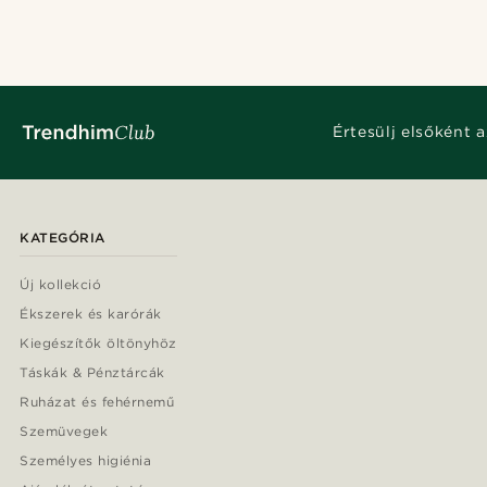
Értesülj elsőként a
KATEGÓRIA
Új kollekció
Ékszerek és karórák
Kiegészítők öltönyhöz
Táskák & Pénztárcák
Ruházat és fehérnemű
Szemüvegek
Személyes higiénia