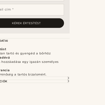
il cím *
KÉREK ÉRTESÍTÉST
DATAI
züst
szan tartó és gyengéd a bőrhöz
adévá
s hozzáadása egy igazán személyes
rancia
minőség a tartós bizalomért.
CIÓK