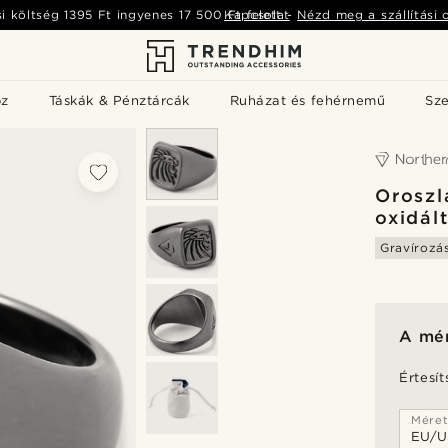
si költség
1395 Ft
ingyenes
17 500 Ft
Kapcsolat
felett
-
Nézd meg a szállítási 
öz
Táskák & Pénztárcák
Ruházat és fehérnemű
Sz
Oroszl
oxidál
Gravírozá
A mér
Értesít
Mére