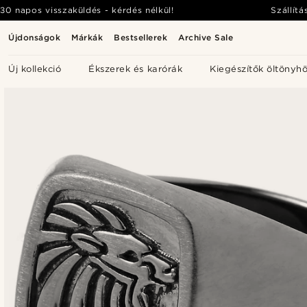
30 napos visszaküldés - kérdés nélkül!
Szállítá
Újdonságok
Márkák
Bestsellerek
Archive Sale
Új kollekció
Ékszerek és karórák
Kiegészítők öltönyh