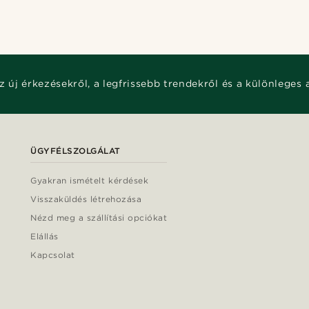
z új érkezésekről, a legfrissebb trendekről és a különleges 
ÜGYFÉLSZOLGÁLAT
Gyakran ismételt kérdések
Visszaküldés létrehozása
Nézd meg a szállítási opciókat
Elállás
Kapcsolat