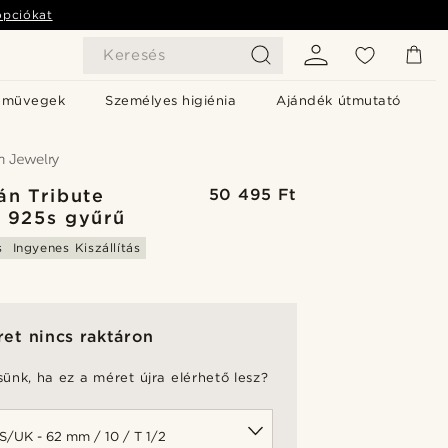
opciókat
Keresés
emüvegek
Személyes higiénia
Ajándék útmutató
án Tribute
50 495 Ft
t 925s gyűrű
s
Ingyenes Kiszállítás
et nincs raktáron
sünk, ha ez a méret újra elérhető lesz?
t