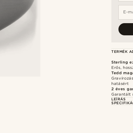
E-ma
TERMÉK A
Sterling e
Erős, hos
Tedd mag
Gravírozá
hatásért
2 éves ga
Garantált 
LEÍRÁS
SPECIFIKÁ