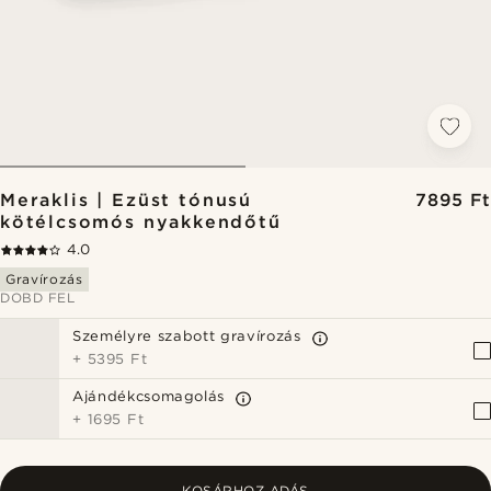
Meraklis | Ezüst tónusú
7895 Ft
kötélcsomós nyakkendőtű
4.0
Gravírozás
DOBD FEL
Személyre szabott gravírozás
+
5395 Ft
Ajándékcsomagolás
+
1695 Ft
KOSÁRHOZ ADÁS