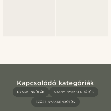
Kapcsolódó kategóriák
NYAKKENDŐTŰK
ARANY NYAKKENDŐTŰK
EZÜST NYAKKENDŐTŰK