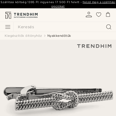
Szállítási költség
1395 Ft
ingyenes
17 500 Ft
felett -
Nézd meg a szállítási
opciókat
Keresés
Kiegészítők öltönyhöz
Nyakkendőtűk