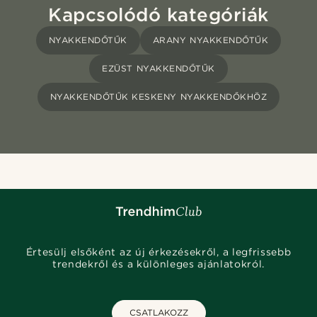
Kapcsolódó kategóriák
NYAKKENDŐTŰK
ARANY NYAKKENDŐTŰK
EZÜST NYAKKENDŐTŰK
NYAKKENDŐTŰK KESKENY NYAKKENDŐKHÖZ
Értesülj elsőként az új érkezésekről, a legfrissebb
trendekről és a különleges ajánlatokról.
CSATLAKOZZ