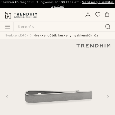
Szállítási költség
1395 Ft
ingyenes
17 500 Ft
felett -
Nézd meg a szállítási
opciókat
Keresés
Nyakkendőtűk
Nyakkendőtűk keskeny nyakkendőkhöz