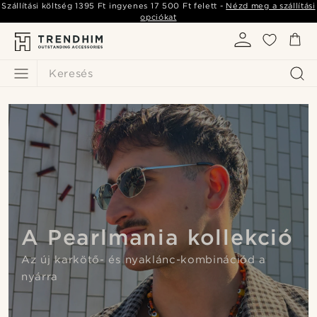
Szállítási költség
1395 Ft
ingyenes
17 500 Ft
felett -
Nézd meg a szállítási
opciókat
Keresés
A Pearlmania kollekció
Az új karkötő- és nyaklánc-kombinációd a
nyárra