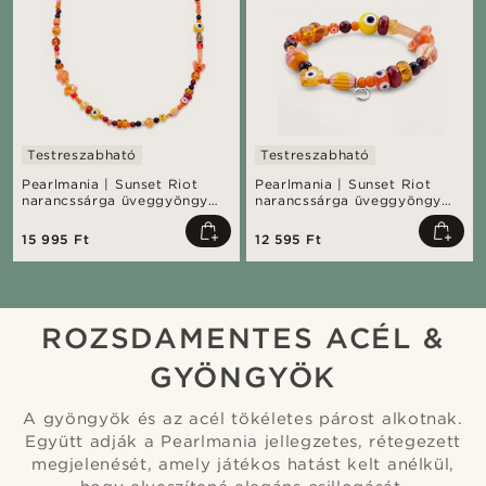
Testreszabható
Testreszabható
Pearlmania | Sunset Riot
Pearlmania | Sunset Riot
narancssárga üveggyöngy
narancssárga üveggyöngy
nyaklánc
karkötő
15 995 Ft
12 595 Ft
ROZSDAMENTES ACÉL &
GYÖNGYÖK
A gyöngyök és az acél tökéletes párost alkotnak.
Együtt adják a Pearlmania jellegzetes, rétegezett
megjelenését, amely játékos hatást kelt anélkül,