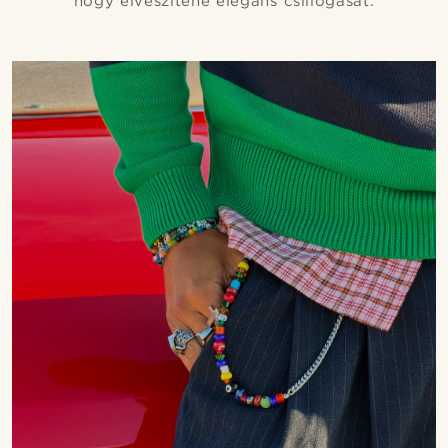
hogy elveszítené elegáns csillogását.