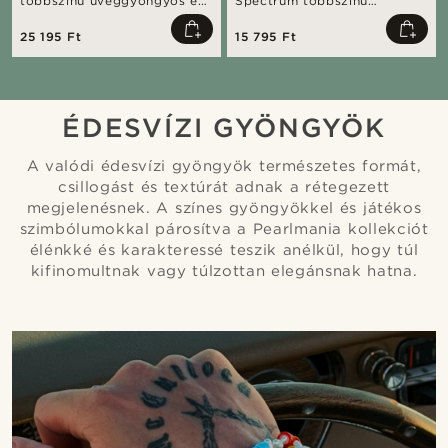
többszínű üveggyöngyös és
Spectrum többszínű
rozsdamentes acél nyaklánc
üveggyöngyös és
rozsdamentes acél karkötő
25 195 Ft
15 795 Ft
szett
ÉDESVÍZI GYÖNGYÖK
A valódi édesvízi gyöngyök természetes formát,
csillogást és textúrát adnak a rétegezett
megjelenésnek. A színes gyöngyökkel és játékos
szimbólumokkal párosítva a Pearlmania kollekciót
élénkké és karakteressé teszik anélkül, hogy túl
kifinomultnak vagy túlzottan elegánsnak hatna.