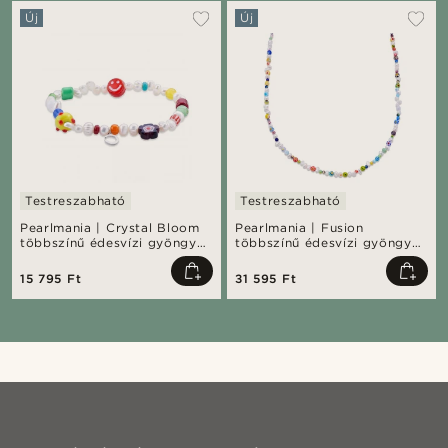
Új
Új
Testreszabható
Testreszabható
Pearlmania | Crystal Bloom
Pearlmania | Fusion
többszínű édesvízi gyöngyös
többszínű édesvízi gyöngyös
és üveggyöngy karkötő
és üveggyöngy nyaklánc
15 795 Ft
31 595 Ft