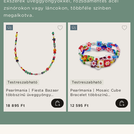
Ékszerek üveggyöngyökkel, rozsdamentes acél
zsinórokon vagy láncokon, többféle színben
megalkotva.
Új
Új
Testreszabható
Testreszabható
Pearlmania | Fiesta Bazaar
Pearlmania | Mosaic Cube
többszínű üveggyöngy
Bracelet többszínű
nyaklánc
üveggyöngy karkötő szett
18 895 Ft
12 595 Ft
Vásárold meg a stílust
Vásárol