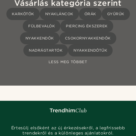
Vásárlás kategória szerint
KARKÖTŐK
NYAKLÁNCOK
ÓRÁK
GYŰRŰK
FÜLBEVALÓK
PIERCING ÉKSZEREK
NYAKKENDŐK
CSOKORNYAKKENDŐK
NADRÁGTARTÓK
NYAKKENDŐTŰK
LESS MEG TÖBBET
Értesülj elsőként az új érkezésekről, a legfrissebb
trendekről és a különleges ajánlatokról.