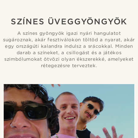
@daniigarciia01
SZÍNES ÜVEGGYÖNGYÖK
A színes gyöngyök igazi nyári hangulatot
sugároznak, akár fesztiválokon töltöd a nyarat, akár
egy országúti kalandra indulsz a srácokkal. Minden
darab a színeket, a csillogást és a játékos
szimbólumokat ötvözi olyan ékszerekké, amelyeket
rétegezésre terveztek.