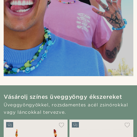
Vásárolj színes üveggyöngy ékszereket
Üveggyöngyökkel, rozsdamentes acél zsinórokkal
vagy láncokkal tervezve.
Új
Új