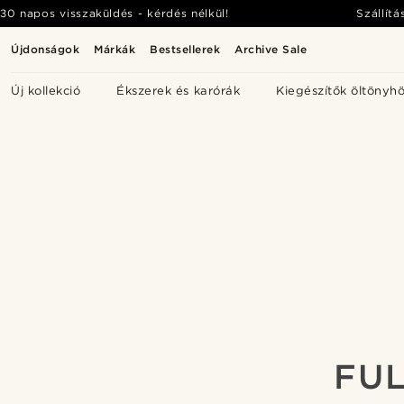
30 napos visszaküldés - kérdés nélkül!
Szállítá
Újdonságok
Márkák
Bestsellerek
Archive Sale
Új kollekció
Ékszerek és karórák
Kiegészítők öltönyh
FUL