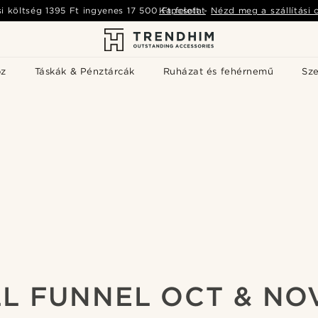
si költség
1395 Ft
ingyenes
17 500 Ft
Kapcsolat
felett
-
Nézd meg a szállítási 
öz
Táskák & Pénztárcák
Ruházat és fehérnemű
Sz
L FUNNEL OCT & NO