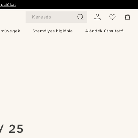
opciókat
Keresés
emüvegek
Személyes higiénia
Ajándék útmutató
V 25