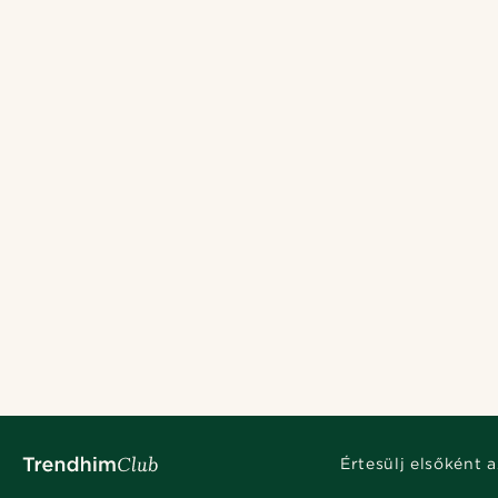
The art of layers
Kombináld a karkötőket, nyakláncokat és gyűrűket
KEZDJ EL RÉTEGEZNI
Értesülj elsőként a