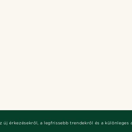
 kedved szerint.
z új érkezésekről, a legfrissebb trendekről és a különleges 