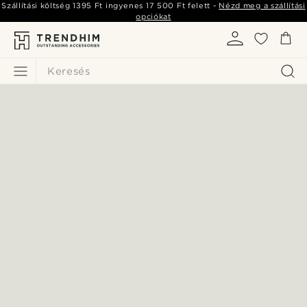
Szállítási költség
1395 Ft
ingyenes
17 500 Ft
felett -
Nézd meg a szállítási
opciókat
Keresés