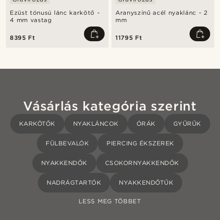
Ezüst tónusú lánc karkötő -
Aranyszínű acél nyaklánc - 2
4 mm vastag
mm
8395 Ft
11795 Ft
Vásárlás kategória szerint
KARKÖTŐK
NYAKLÁNCOK
ÓRÁK
GYŰRŰK
FÜLBEVALÓK
PIERCING ÉKSZEREK
NYAKKENDŐK
CSOKORNYAKKENDŐK
NADRÁGTARTÓK
NYAKKENDŐTŰK
LESS MEG TÖBBET