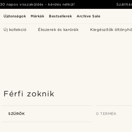
30 napos visszaküldés - kérdés nélkül!
Szállítá
Újdonságok
Márkák
Bestsellerek
Archive Sale
Új kollekció
Ékszerek és karórák
Kiegészítők öltönyh
Férfi zoknik
SZŰRŐK
0 TERMÉK