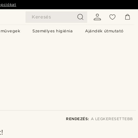
opciókat
Keresés
emüvegek
Személyes higiénia
Ajándék útmutató
RENDEZÉS:
A LEGKERESETTEBB
t!
A legkeresettebb