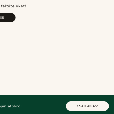
Legfrissebb
feltételeket!
Legalacsonyabb ár
SE
Legmagasabb ár
ajánlatokról.
CSATLAKOZZ