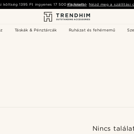
si költség
1395 Ft
ingyenes
17 500 Ft
Kapcsolat
felett
-
Nézd meg a szállítási 
öz
Táskák & Pénztárcák
Ruházat és fehérnemű
Sz
Nincs talála