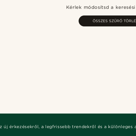
Kérlek módosítsd a keresési 
ÖSSZES SZŰRŐ TÖRLÉ
z új érkezésekről, a legfrissebb trendekről és a különleges 