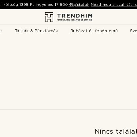
si költség
1395 Ft
ingyenes
17 500 Ft
Kapcsolat
felett
-
Nézd meg a szállítási 
öz
Táskák & Pénztárcák
Ruházat és fehérnemű
Sz
Nincs talála