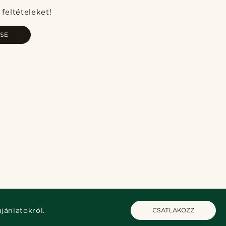
Legfrissebb
feltételeket!
Legalacsonyabb ár
SE
Legmagasabb ár
ajánlatokról.
CSATLAKOZZ