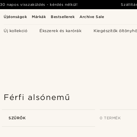
30 napos visszaküldés - kérdés nélkül!
Szállítá
Újdonságok
Márkák
Bestsellerek
Archive Sale
Új kollekció
Ékszerek és karórák
Kiegészítők öltönyh
Férfi alsónemű
SZŰRŐK
0 TERMÉK