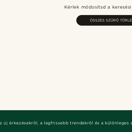
Kérlek módosítsd a keresési 
ÖSSZES SZŰRŐ TÖRLÉ
z új érkezésekről, a legfrissebb trendekről és a különleges 