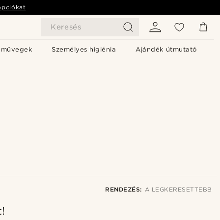
opciókat
Keresés
emüvegek
Személyes higiénia
Ajándék útmutató
RENDEZÉS:
A LEGKERESETTEBB
t!
A legkeresettebb