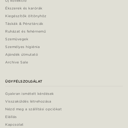
Új kollekció
Ékszerek és karórák
Kiegészítők öltönyhöz
Táskák & Pénztárcák
Ruházat és fehérnemű
Szemüvegek
Személyes higiénia
Ajándék útmutató
Archive Sale
ÜGYFÉLSZOLGÁLAT
Gyakran ismételt kérdések
Visszaküldés létrehozása
Nézd meg a szállítási opciókat
Elállás
Kapcsolat