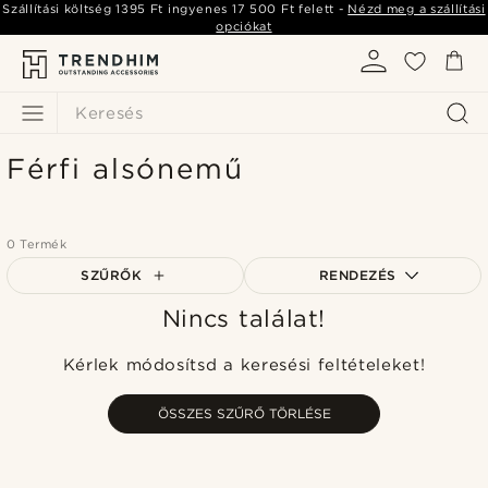
Szállítási költség
1395 Ft
ingyenes
17 500 Ft
felett -
Nézd meg a szállítási
opciókat
Keresés
Férfi alsónemű
0 Termék
SZŰRŐK
RENDEZÉS
Nincs találat!
A legkeresettebb
Legfrissebb
Kérlek módosítsd a keresési feltételeket!
Legalacsonyabb ár
Legmagasabb ár
ÖSSZES SZŰRŐ TÖRLÉSE