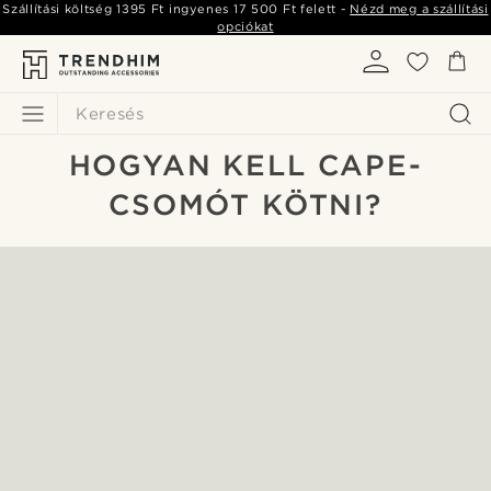
Szállítási költség
1395 Ft
ingyenes
17 500 Ft
felett -
Nézd meg a szállítási
opciókat
Keresés
HOGYAN KELL CAPE-
CSOMÓT KÖTNI?