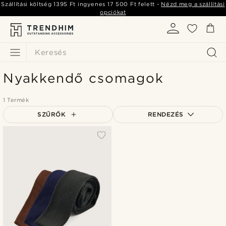
Szállítási költség
1395 Ft
ingyenes
17 500 Ft
felett -
Nézd meg a szállítási
opciókat
Keresés
Nyakkendő csomagok
1 Termék
SZŰRŐK
RENDEZÉS
A legkeresettebb
Legfrissebb
Legalacsonyabb ár
Legmagasabb ár