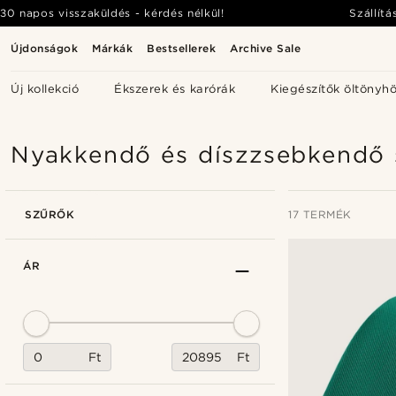
30 napos visszaküldés - kérdés nélkül!
Szállítá
Újdonságok
Márkák
Bestsellerek
Archive Sale
Új kollekció
Ékszerek és karórák
Kiegészítők öltönyh
Nyakkendő és díszzsebkendő 
SZŰRŐK
17 TERMÉK
ÁR
Ft
Ft