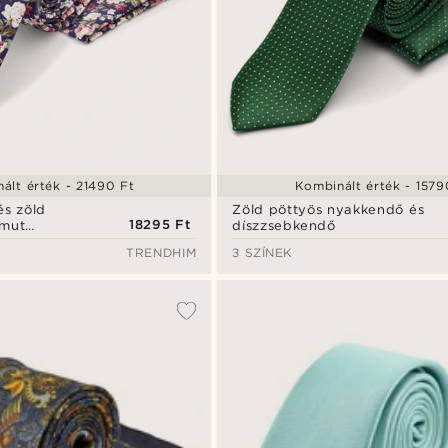
ált érték - 21490 Ft
Kombinált érték - 1579
és zöld
Zöld pöttyös nyakkendő és
18295 Ft
amut
díszzsebkendő
TRENDHIM
3 SZÍNEK
szett