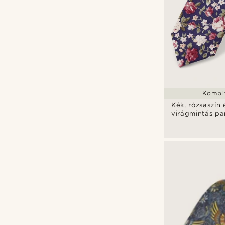
Kombin
Kék, rózsaszín 
virágmintás p
nyakkendő és
díszzsebkendő 