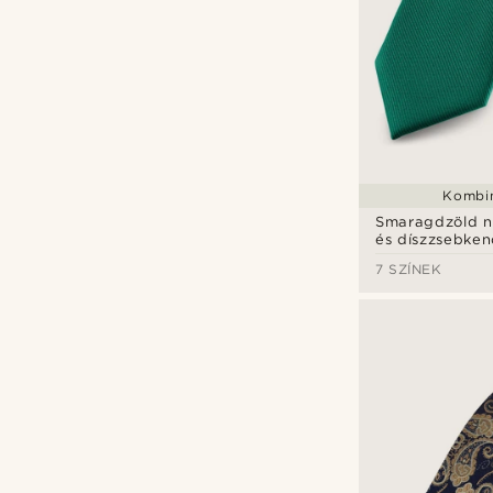
Kombin
Smaragdzöld 
és díszzsebke
7 SZÍNEK