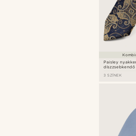
Kombin
Paisley nyakke
díszzsebkendő
3 SZÍNEK