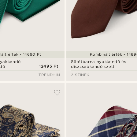
ált érték - 14690 Ft
Kombinált érték - 1469
nyakkendő
Sötétbarna nyakkendő és
12495 Ft
ndő
díszzsebkendő szett
TRENDHIM
2 SZÍNEK