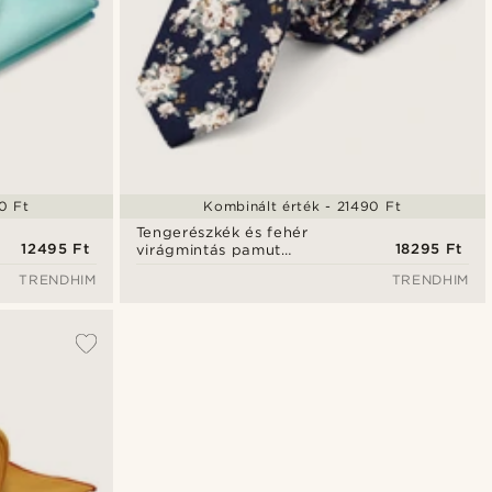
0 Ft
Kombinált érték - 21490 Ft
Tengerészkék és fehér
12495 Ft
18295 Ft
virágmintás pamut
nyakkendő és
TRENDHIM
TRENDHIM
díszzsebkendő szett