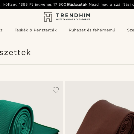
si költség
1395 Ft
ingyenes
17 500 Ft
Kapcsolat
felett
-
Nézd meg a szállítási 
öz
Táskák & Pénztárcák
Ruházat és fehérnemű
Sz
szettek