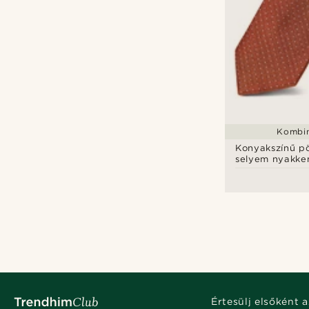
Kombin
Konyakszínű p
selyem nyakke
zsebkendő sze
Értesülj elsőként a