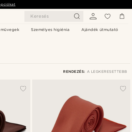
opciókat
Keresés
emüvegek
Személyes higiénia
Ajándék útmutató
RENDEZÉS:
A LEGKERESETTEBB
A legkeresettebb
Legfrissebb
Legalacsonyabb ár
Legmagasabb ár