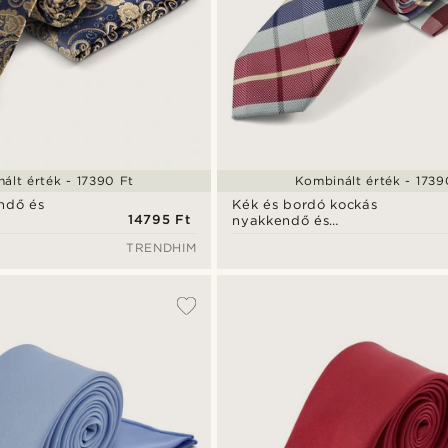
ált érték - 17390 Ft
Kombinált érték - 1739
ndő és
Kék és bordó kockás
14795 Ft
nyakkendő és
díszzsebkendő szett
TRENDHIM