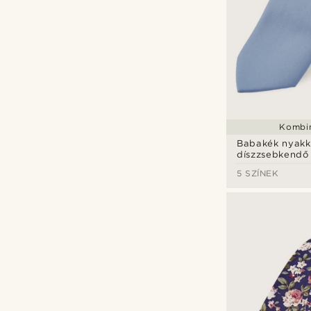
Kombin
Babakék nyakk
díszzsebkendő
5 SZÍNEK