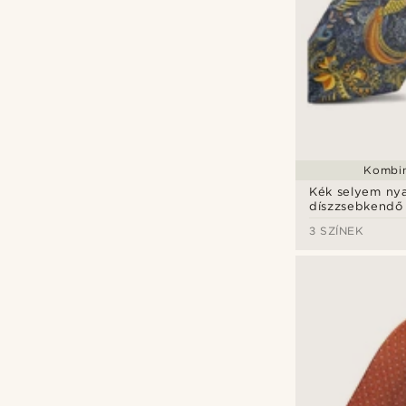
Kombin
Kék selyem ny
díszzsebkendő
3 SZÍNEK