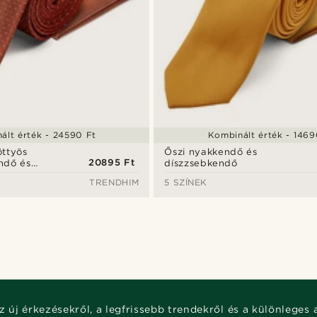
ált érték - 24590 Ft
Kombinált érték - 1469
öttyös
Őszi nyakkendő és
20895 Ft
ndő és
díszzsebkendő
tt
TRENDHIM
5 SZÍNEK
z új érkezésekről, a legfrissebb trendekről és a különleges 