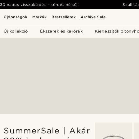
30 napos visszaküldés - kérdés nélkül!
Szállítá
Újdonságok
Márkák
Bestsellerek
Archive Sale
Új kollekció
Ékszerek és karórák
Kiegészítők öltönyh
SummerSale | Akár