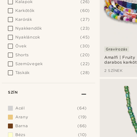
Kalapok
(26)
Karkötők
(60)
Karórák
(27)
Nyakkendők
(23)
Nyakláncok
(45)
Övek
(30)
Gravírozás
Shorts
(20)
Amalfi | Fruity
darabos karköt
Szemüvegek
(22)
2 SZÍNEK
Táskák
(28)
SZÍN
Acél
(64)
Arany
(19)
Barna
(66)
Bézs
(10)