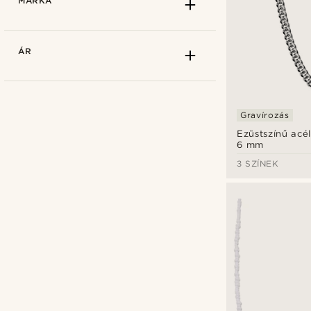
MÁRKA
ÁR
Gravírozás
Ezüstszínű acél
6 mm
3 SZÍNEK
925 sterling ezüst
(10)
Bársony
(1)
Bőr
(37)
Arkai
(16)
Cirkónium
(9)
Bohemian Revolt
(5)
Elasztán
(2)
BSWK
(19)
Fa
(4)