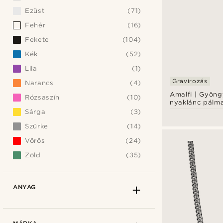
Ezüst
(71)
Fehér
(16)
Fekete
(104)
Kék
(52)
Lila
(1)
Gravírozás
Narancs
(4)
Amalfi | Gyöng
Rózsaszín
(10)
nyaklánc pálm
Sárga
(3)
Szürke
(14)
Vörös
(24)
Zöld
(35)
ANYAG