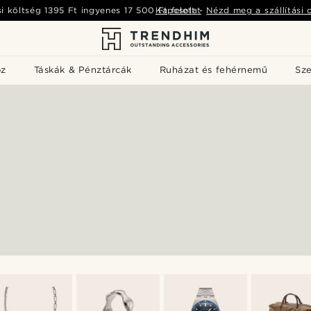
si költség
1395 Ft
ingyenes
17 500 Ft
Kapcsolat
felett
-
Nézd meg a szállítási 
öz
Táskák & Pénztárcák
Ruházat és fehérnemű
Sz