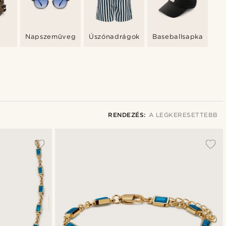
Napszemüvegek
Úszónadrágok
Baseballsapka
RENDEZÉS:
A LEGKERESETTEBB
A legkeresettebb
Legfrissebb
Legalacsonyabb ár
Legmagasabb ár