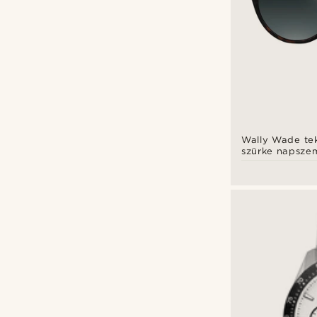
Üveg
(52)
Tailor Toki
(6)
Valódi bőr
(10)
Tommy Hilfiger
(5)
Vászon
(20)
Trendhim
(67)
Vegán bőr
(5)
Warren Asher
(1)
Viszkóz
(1)
Waykins
(33)
Zsinór
(1)
Wally Wade te
szürke napsze