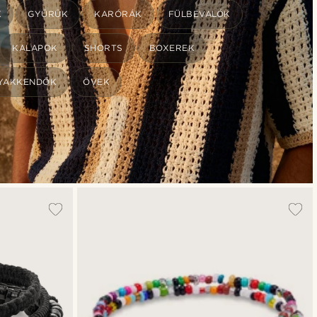
K
GYŰRŰK
KARÓRÁK
FÜLBEVALÓK
KALAPOK
SHORTS
BOXEREK
YAKKENDŐK
ÖVEK