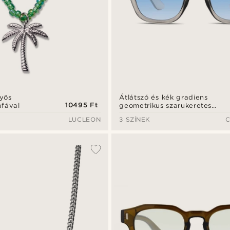
yös
Átlátszó és kék gradiens
10495 Ft
afával
geometrikus szarukeretes
napszemüveg
LUCLEON
3 SZÍNEK