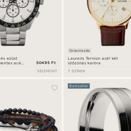
Gravírozás
 és ezüst
Laurens Ternion acél két
50495 Ft
entes acél
időzónás karóra
ra
SEIZMONT
7 SZÍNEK
Bestseller