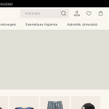
opciókat
Keresés
emüvegek
Személyes higiénia
Ajándék útmutató