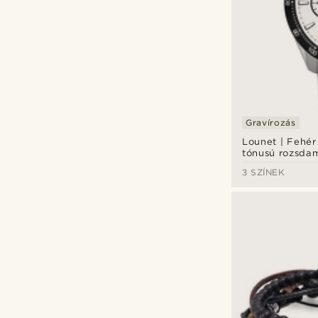
Gravírozás
Lounet | Fehér
tónusú rozsdam
kronográf karó
3 SZÍNEK