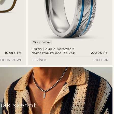
Gravírozás
Fortis | dupla barázdált
10495 Ft
27295 Ft
damaszkuszi acél és kék
titángyűrű - 7 mm
COLLIN ROWE
3 SZÍNEK
LUCLEON
iák szerint