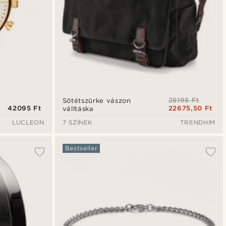
25195 Ft
Sötétszürke vászon
42095 Ft
22675,50 Ft
válltáska
LUCLEON
7 SZÍNEK
TRENDHIM
Bestseller