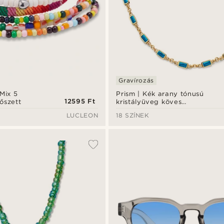
Gravírozás
 Mix 5
Prism | Kék arany tónusú
12595 Ft
őszett
kristályüveg köves
nyaklánc
LUCLEON
18 SZÍNEK