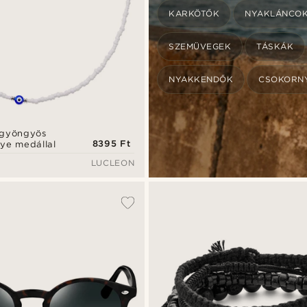
KARKÖTŐK
NYAKLÁNCO
SZEMÜVEGEK
TÁSKÁK
NYAKKENDŐK
CSOKORN
 gyöngyös
8395 Ft
Eye medállal
LUCLEON