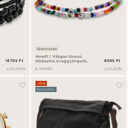
Gravírozás
Amalfi | Világos tónusú
16795 Ft
8395 Ft
többszínű üveggyöngyös
karkötő
LUCLEON
6 SZÍNEK
LUCLEON
-10%
Bestseller