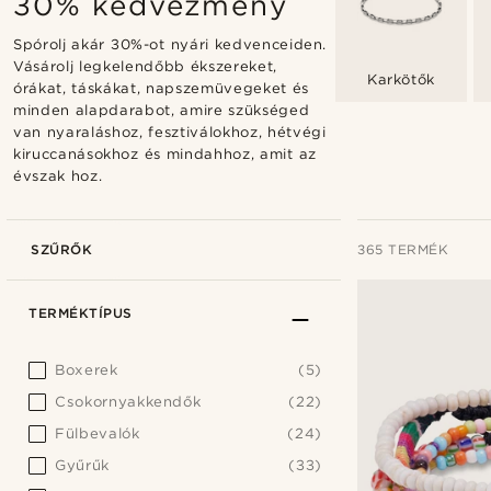
30% kedvezmény
Spórolj akár 30%-ot nyári kedvenceiden.
Vásárolj legkelendőbb ékszereket,
Karkötők
órákat, táskákat, napszemüvegeket és
minden alapdarabot, amire szükséged
van nyaraláshoz, fesztiválokhoz, hétvégi
kiruccanásokhoz és mindahhoz, amit az
évszak hoz.
SZŰRŐK
365 TERMÉK
TERMÉKTÍPUS
Boxerek
(5)
Csokornyakkendők
(22)
Fülbevalók
(24)
Gyűrűk
(33)