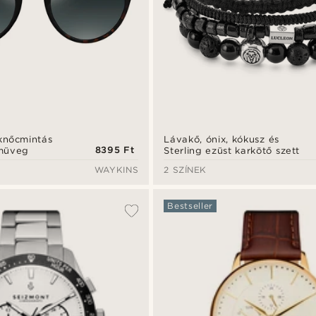
knőcmintás
Lávakő, ónix, kókusz és
8395 Ft
müveg
Sterling ezüst karkötő szett
WAYKINS
2 SZÍNEK
Bestseller