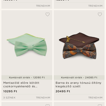
díszzsebkendő szett
TRENDHIM
TRENDHIM
Kombinált érték - 12090 Ft
Kombinált érték - 24085 Ft
Mentazöld előre kötött
Barna és arany tónusú öltöny
csokornyakkendő és
kiegészítő szett
díszzsebkendő szett
10295 Ft
20495 Ft
3 SZÍNEK
TRENDHIM
TRENDHIM