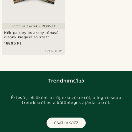
Kombinált érték - 19885 Ft
Kék paisley ás arany tónusú
öltöny kiegészítő szett
16895 Ft
TRENDHIM
Értesülj elsőként az új érkezésekről, a legfrissebb
trendekről és a különleges ajánlatokról.
CSATLAKOZZ