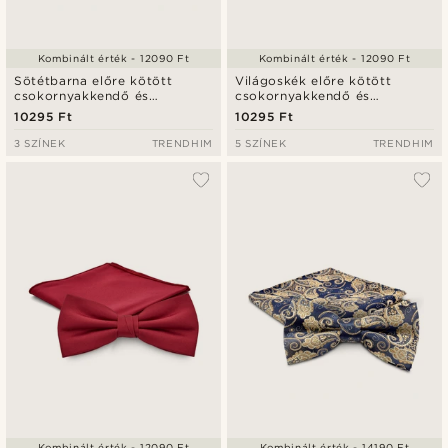
Kombinált érték - 12090 Ft
Kombinált érték - 12090 Ft
Sötétbarna előre kötött
Világoskék előre kötött
csokornyakkendő és
csokornyakkendő és
díszzsebkendő szett
díszzsebkendő szett
10295 Ft
10295 Ft
3 SZÍNEK
TRENDHIM
5 SZÍNEK
TRENDHIM
Kombinált érték - 12090 Ft
Kombinált érték - 14190 Ft