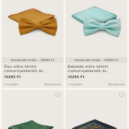
Kombinált érték - 12090 Ft
Kombinált érték - 12090 Ft
Őszi előre kötött
Babakék előre kötött
csokornyakkendő és
csokornyakkendő és
díszzsebkendő szett
díszzsebkendő szett
10295 Ft
10295 Ft
5 SZÍNEK
TRENDHIM
7 SZÍNEK
TRENDHIM