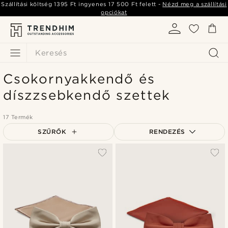
Szállítási költség
1395 Ft
ingyenes
17 500 Ft
felett -
Nézd meg a szállítási
opciókat
Keresés
Csokornyakkendő és
díszzsebkendő szettek
17 Termék
SZŰRŐK
RENDEZÉS
A legkeresettebb
Legfrissebb
Legalacsonyabb ár
Legmagasabb ár