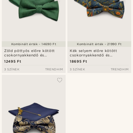
Kombinált érték - 14690 Ft
Kombinált érték - 21990 Ft
Zöld pöttyös előre kötött
Kék selyem előre kötött
csokornyakkendő és
csokornyakkendő és
díszzsebkendő szett
díszzsebkendő szett
12495 Ft
18695 Ft
3 SZÍNEK
TRENDHIM
3 SZÍNEK
TRENDHIM