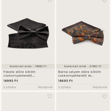
Kombinált érték - 19985 Ft
Kombinált érték - 21990 Ft
Fekete előre kötött
Barna selyem előre kötött
csokornyakkendő,
csokornyakkendő és
díszzsebkendő és övkendő
díszzsebkendő szett
16995 Ft
18695 Ft
szett
5 SZÍNEK
TRENDHIM
3 SZÍNEK
TRENDHIM