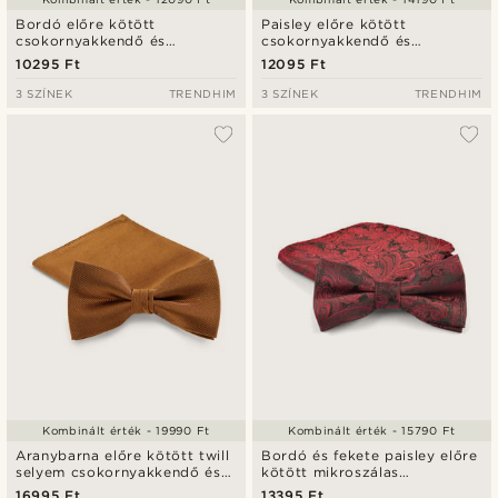
Bordó előre kötött
Paisley előre kötött
csokornyakkendő és
csokornyakkendő és
díszzsebkendő szett
díszzsebkendő szett
10295 Ft
12095 Ft
3 SZÍNEK
TRENDHIM
3 SZÍNEK
TRENDHIM
Kombinált érték - 19990 Ft
Kombinált érték - 15790 Ft
Aranybarna előre kötött twill
Bordó és fekete paisley előre
selyem csokornyakkendő és
kötött mikroszálas
díszzsebkendő szett
csokornyakkendő és
16995 Ft
13395 Ft