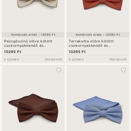
Kombinált érték - 12090 Ft
Kombinált érték - 12090 Ft
Pezsgőszínű előre kötött
Terrakotta előre kötött
csokornyakkendő és
csokornyakkendő és
díszzsebkendő szett
díszzsebkendő szett
10295 Ft
10295 Ft
2 SZÍNEK
TRENDHIM
5 SZÍNEK
TRENDHIM