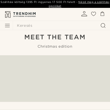
Szállítási költség
1395 Ft
ingyenes
17 500 Ft
felett -
Nézd meg a szállítási
opciókat
Keresés
MEET THE TEAM
Christmas edition