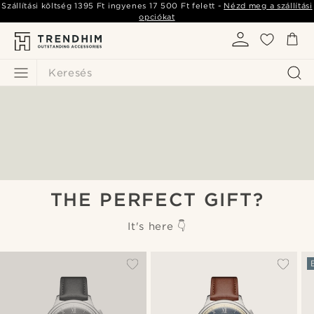
Szállítási költség
1395 Ft
ingyenes
17 500 Ft
felett -
Nézd meg a szállítási
opciókat
Keresés
THE PERFECT GIFT?
It's here 👇