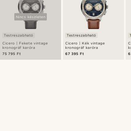
Nincs készleten
Testreszabható
Testreszabható
Cicero | Fekete vintage
Cicero | Kék vintage
C
kronográf karóra
kronográf karóra
k
75 795 Ft
67 395 Ft
6