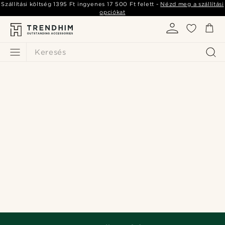
Szállítási költség
1395 Ft
ingyenes
17 500 Ft
felett -
Nézd meg a szállítási
opciókat
Keresés