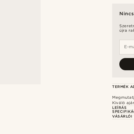
Nincs
Szeret
újra r
E-ma
TERMÉK A
Megmutatja
Kiváló ajá
LEÍRÁS
SPECIFIKÁ
VÁSÁRLÓI