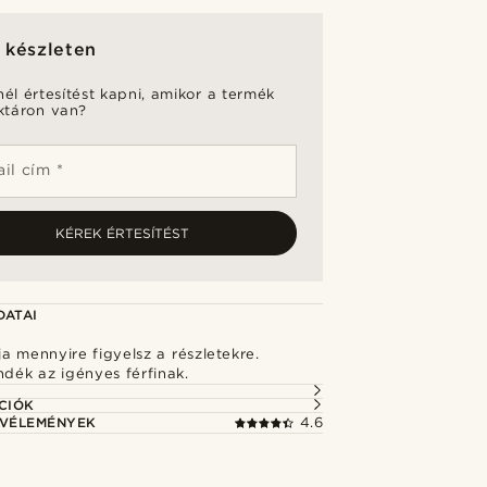
 készleten
nél értesítést kapni, amikor a termék
aktáron van?
il cím *
KÉREK ÉRTESÍTÉST
DATAI
 mennyire figyelsz a részletekre.
ndék az igényes férfinak.
CIÓK
 VÉLEMÉNYEK
4.6