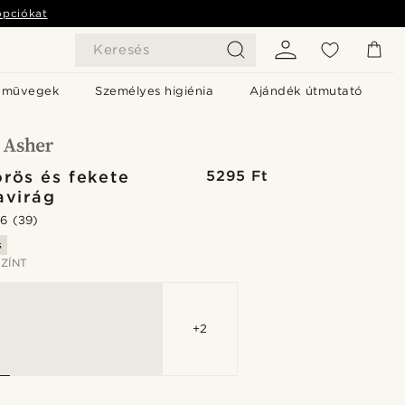
opciókat
Keresés
emüvegek
Személyes higiénia
Ajándék útmutató
rös és fekete
5295 Ft
avirág
.6
(39)
s
ZÍNT
+2