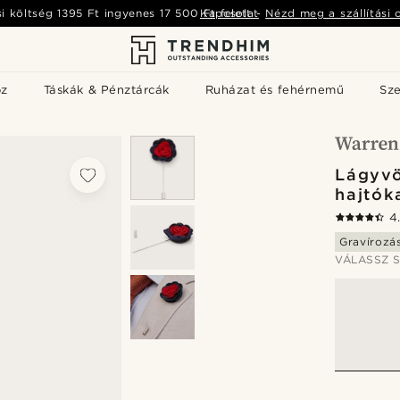
si költség
1395 Ft
ingyenes
17 500 Ft
Kapcsolat
felett
-
Nézd meg a szállítási 
öz
Táskák & Pénztárcák
Ruházat és fehérnemű
Sz
Lágyvö
hajtók
4
Gravírozá
VÁLASSZ S