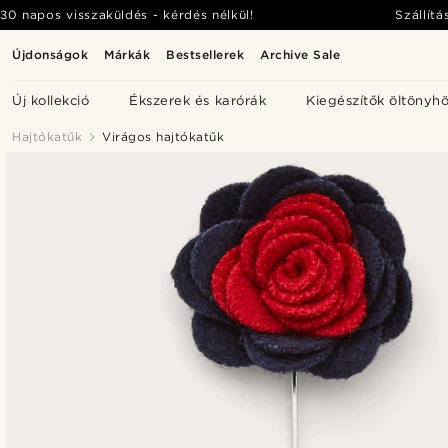
30 napos visszaküldés - kérdés nélkül!
Szállítá
Újdonságok
Márkák
Bestsellerek
Archive Sale
Új kollekció
Ékszerek és karórák
Kiegészítők öltönyh
Hajtókatűk
Virágos hajtókatűk