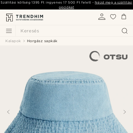
Szállítási költség
1395 Ft
ingyenes
17 500 Ft
felett -
Nézd meg a szállítási
opciókat
Keresés
Kalapok
Horgász sapkák