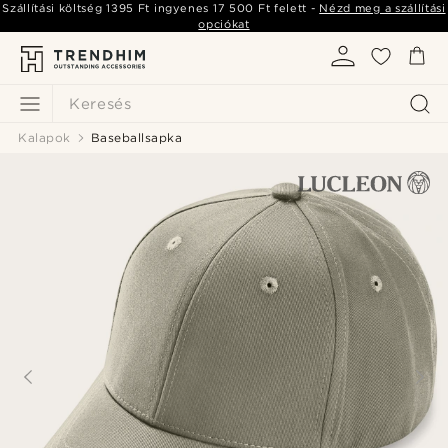
Szállítási költség
1395 Ft
ingyenes
17 500 Ft
felett -
Nézd meg a szállítási
opciókat
Keresés
Kalapok
Baseballsapka