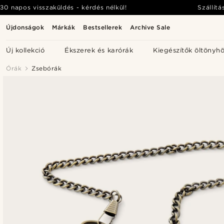
30 napos visszaküldés - kérdés nélkül!
Szállítá
Újdonságok
Márkák
Bestsellerek
Archive Sale
Új kollekció
Ékszerek és karórák
Kiegészítők öltönyh
Órák
Zsebórák