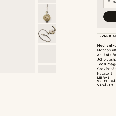
E-ma
TERMÉK A
Mechaniku
Mozgás ál
24-órás f
Jól olvash
Tedd mag
Gravírozá
hatásért
LEÍRÁS
SPECIFIKÁ
VÁSÁRLÓI