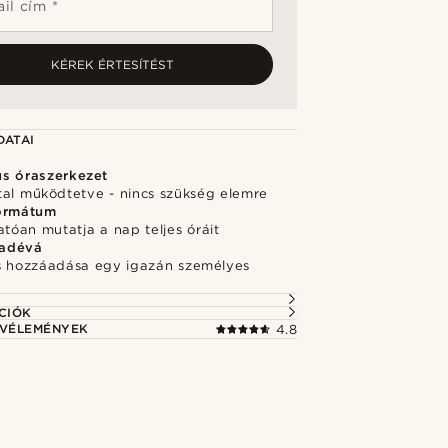
il cím *
KÉREK ÉRTESÍTÉST
DATAI
s óraszerkezet
tal működtetve - nincs szükség elemre
ormátum
atóan mutatja a nap teljes óráit
adévá
s hozzáadása egy igazán személyes
CIÓK
 VÉLEMÉNYEK
4.8