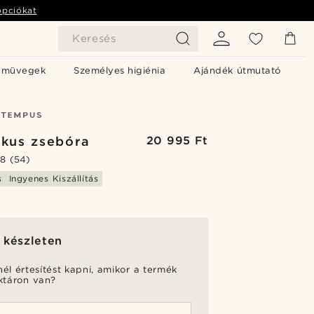
opciókat
Keresés
emüvegek
Személyes higiénia
Ajándék útmutató
ikus zsebóra
20 995 Ft
.8
(54)
s
Ingyenes Kiszállítás
 készleten
nél értesítést kapni, amikor a termék
aktáron van?