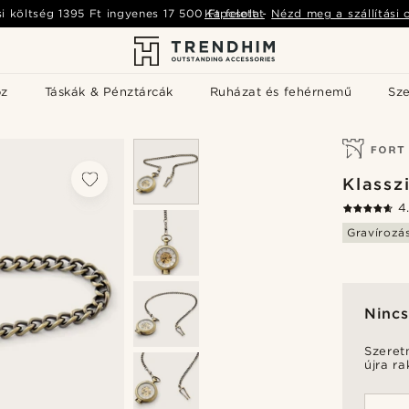
si költség
1395 Ft
ingyenes
17 500 Ft
Kapcsolat
felett
-
Nézd meg a szállítási 
öz
Táskák & Pénztárcák
Ruházat és fehérnemű
Sz
Klassz
4
Gravírozá
Nincs
Szeret
újra r