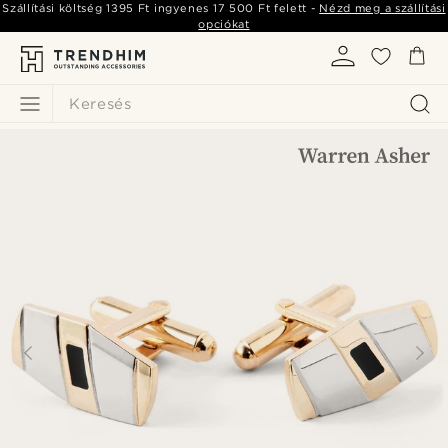
Szállítási költség
1395 Ft
ingyenes
17 500 Ft
felett -
Nézd meg a szállítási
opciókat
Keresés