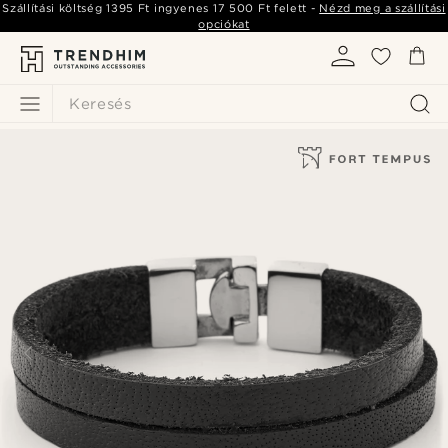
Szállítási költség
1395 Ft
ingyenes
17 500 Ft
felett -
Nézd meg a szállítási
opciókat
Keresés