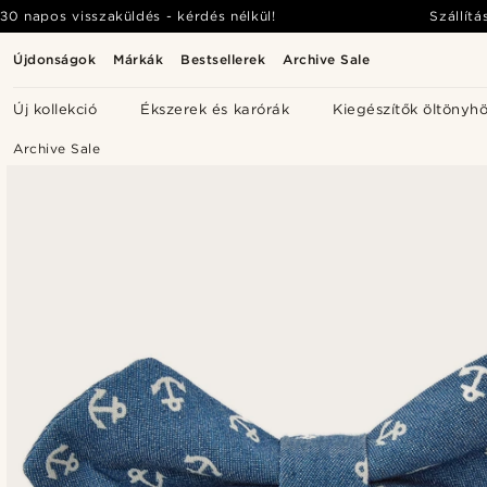
30 napos visszaküldés - kérdés nélkül!
Szállítá
Újdonságok
Márkák
Bestsellerek
Archive Sale
Új kollekció
Ékszerek és karórák
Kiegészítők öltönyh
Archive Sale