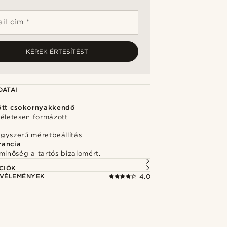
il cím *
KÉREK ÉRTESÍTÉST
DATAI
ött csokornyakkendő
kéletesen formázott
egyszerű méretbeállítás
rancia
minőség a tartós bizalomért.
CIÓK
 VÉLEMÉNYEK
4.0