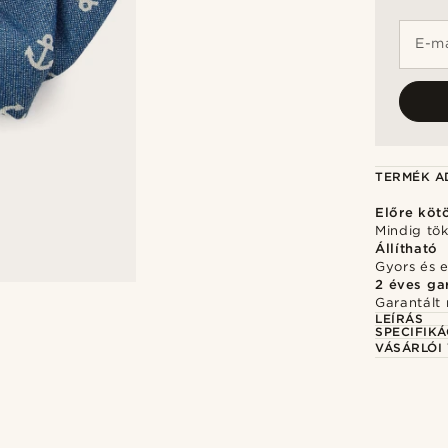
E-ma
TERMÉK A
Előre köt
Mindig tö
Állítható
Gyors és 
2 éves ga
Garantált 
LEÍRÁS
SPECIFIKÁ
VÁSÁRLÓI