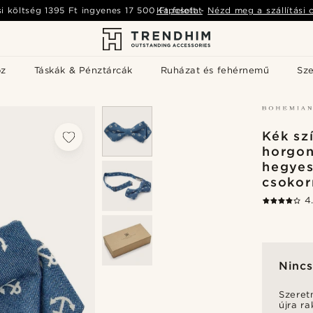
si költség
1395 Ft
ingyenes
17 500 Ft
Kapcsolat
felett
-
Nézd meg a szállítási 
öz
Táskák & Pénztárcák
Ruházat és fehérnemű
Sz
Kék sz
horgon
hegyes
csoko
4
Nincs
Szeret
újra r