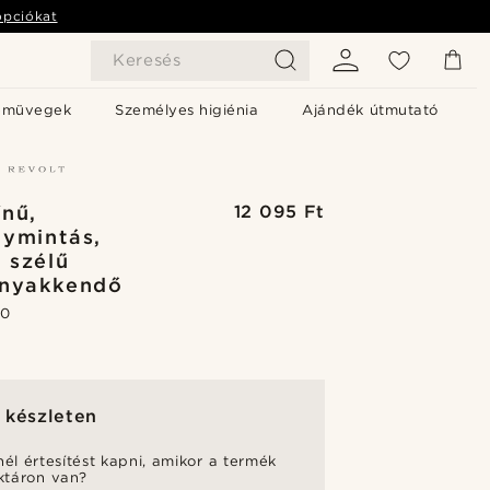
opciókat
Keresés
emüvegek
Személyes higiénia
Ajándék útmutató
ínű,
12 095 Ft
ymintás,
 szélű
rnyakkendő
.0
 készleten
nél értesítést kapni, amikor a termék
aktáron van?