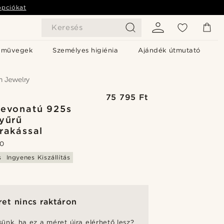
opciókat
Keresés
emüvegek
Személyes higiénia
Ajándék útmutató
75 795 Ft
evonatú 925s
yűrű
rakással
.0
s
Ingyenes Kiszállítás
et nincs raktáron
sünk, ha ez a méret újra elérhető lesz?