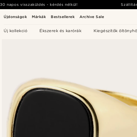
30 napos visszaküldés - kérdés nélkül!
Szállítá
Újdonságok
Márkák
Bestsellerek
Archive Sale
Új kollekció
Ékszerek és karórák
Kiegészítők öltönyh