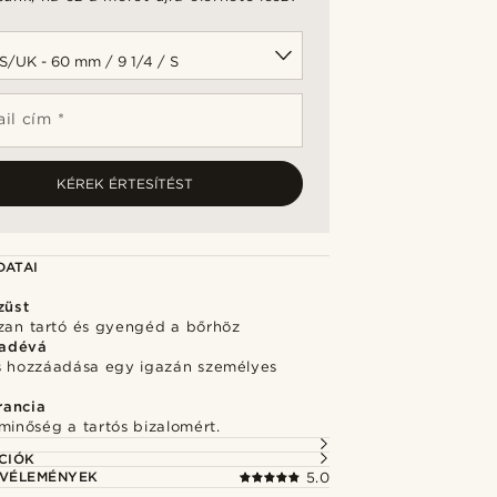
t
il cím *
KÉREK ÉRTESÍTÉST
DATAI
züst
szan tartó és gyengéd a bőrhöz
adévá
s hozzáadása egy igazán személyes
rancia
minőség a tartós bizalomért.
CIÓK
 VÉLEMÉNYEK
5.0