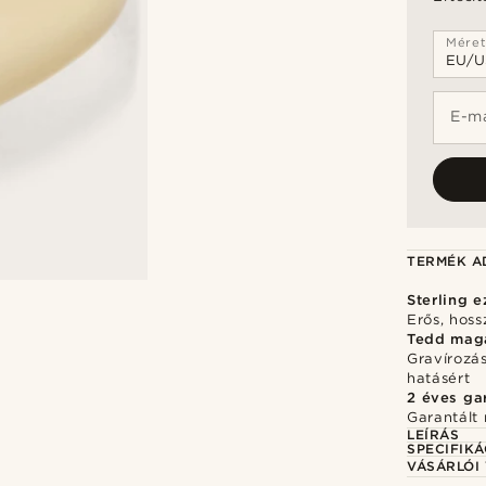
Mére
E-ma
TERMÉK A
Sterling e
Erős, hos
Tedd mag
Gravírozá
hatásért
2 éves ga
Garantált 
LEÍRÁS
SPECIFIKÁ
VÁSÁRLÓI