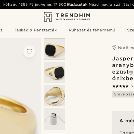
si költség
1395 Ft
ingyenes
17 500 Ft
Kapcsolat
felett
-
Nézd meg a szállítási 
öz
Táskák & Pénztárcák
Ruházat és fehérnemű
Sz
Jasper
aranyb
ezüstg
ónixbe
5
Gravírozá
A mér
Értesít