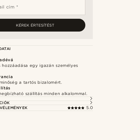
il cím *
KÉREK ÉRTESÍTÉST
DATAI
adévá
s hozzáadása egy igazán személyes
rancia
minőség a tartós bizalomért.
lítás
megbízható szállítás minden alkalommal.
CIÓK
 VÉLEMÉNYEK
5.0