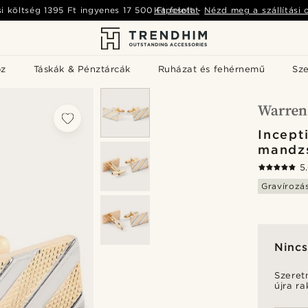
si költség
1395 Ft
ingyenes
17 500 Ft
Kapcsolat
felett
-
Nézd meg a szállítási 
öz
Táskák & Pénztárcák
Ruházat és fehérnemű
Sz
Incept
mandz
5
Gravírozá
Nincs
Szeret
újra r