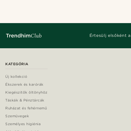
Értesülj elsőként a
KATEGÓRIA
Új kollekció
Ékszerek és karórák
Kiegészítők öltönyhöz
Táskák & Pénztárcák
Ruházat és fehérnemű
Szemüvegek
Személyes higiénia