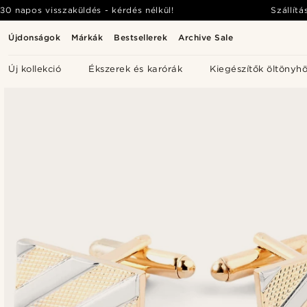
30 napos visszaküldés - kérdés nélkül!
Szállítá
Újdonságok
Márkák
Bestsellerek
Archive Sale
Új kollekció
Ékszerek és karórák
Kiegészítők öltönyh