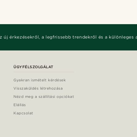
z új érkezésekről, a legfrissebb trendekről és a különleges 
ÜGYFÉLSZOLGÁLAT
Gyakran ismételt kérdések
Visszaküldés létrehozása
Nézd meg a szállítási opciókat
Elállás
Kapcsolat