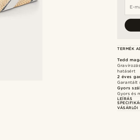
E-ma
TERMÉK A
Tedd mag
Gravírozá
hatásért
2 éves ga
Garantált 
Gyors szál
Gyors és 
LEÍRÁS
SPECIFIKÁ
VÁSÁRLÓI