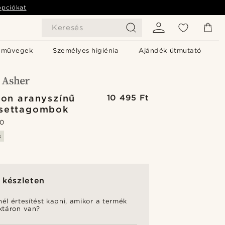
opciókat
Keresés
emüvegek
Személyes higiénia
Ajándék útmutató
ion aranyszínű
10 495 Ft
settagombok
.0
s
 készleten
nél értesítést kapni, amikor a termék
aktáron van?