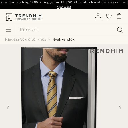
Szállítási költség
1395 Ft
ingyenes
17 500 Ft
felett -
Nézd meg a szállítási
opciókat
Keresés
Kiegészítők öltönyhöz
Nyakkendők