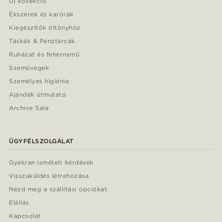
Új kollekció
Ékszerek és karórák
Kiegészítők öltönyhöz
Táskák & Pénztárcák
Ruházat és fehérnemű
Szemüvegek
Személyes higiénia
Ajándék útmutató
Archive Sale
ÜGYFÉLSZOLGÁLAT
Gyakran ismételt kérdések
Visszaküldés létrehozása
Nézd meg a szállítási opciókat
Elállás
Kapcsolat