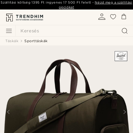
Szállítási költség
1395 Ft
ingyenes
17 500 Ft
felett -
Nézd meg a szállítási
opciókat
Keresés
Táskák
Sporttáskák