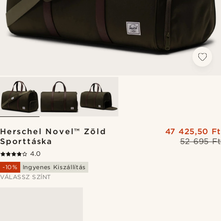
Herschel Novel™ Zöld
47 425,50 Ft
Sporttáska
52 695 Ft
4.0
-10%
Ingyenes Kiszállítás
VÁLASSZ SZÍNT