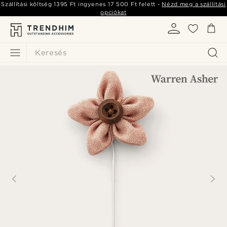
Szállítási költség
1395 Ft
ingyenes
17 500 Ft
felett -
Nézd meg a szállítási
opciókat
Keresés