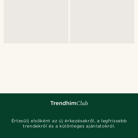
Értesülj elsőként az új érkezésekről, a legfrissebb
trendekről és a különleges ajánlatokról.