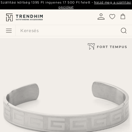
Szállítási költség
1395 Ft
ingyenes
17 500 Ft
felett -
Nézd meg a szállítási
opciókat
Keresés