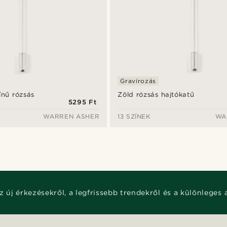
Gravírozás
ínű rózsás
Zöld rózsás hajtókatű
5295 Ft
WARREN ASHER
13 SZÍNEK
WA
z új érkezésekről, a legfrissebb trendekről és a különleges 