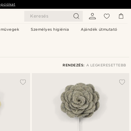
opciókat
Keresés
emüvegek
Személyes higiénia
Ajándék útmutató
RENDEZÉS:
A LEGKERESETTEBB
A legkeresettebb
Legfrissebb
Legalacsonyabb ár
Legmagasabb ár