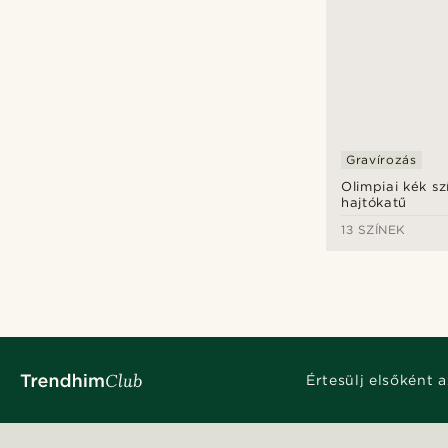
Testreszabás típusok
Gravírozás
(8)
Bézs
(1)
Narancs
(1)
Szürke
(1)
Gravírozás
Hajtókatűk
(8)
Vörös
(1)
Olimpiai kék sz
hajtókatű
Zöld
(2)
13 SZÍNEK
Értesülj elsőként a