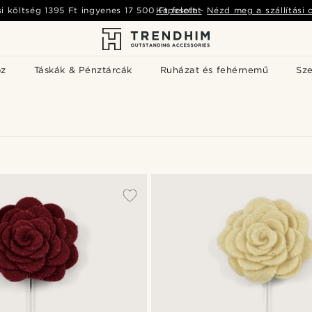
si költség
1395 Ft
ingyenes
17 500 Ft
Kapcsolat
felett
-
Nézd meg a szállítási 
öz
Táskák & Pénztárcák
Ruházat és fehérnemű
Sz