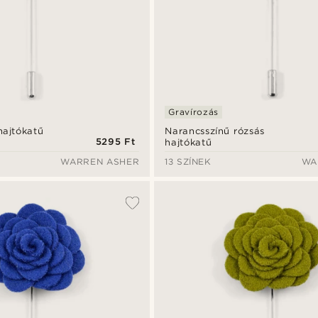
Gravírozás
hajtókatű
Narancsszínű rózsás
5295 Ft
hajtókatű
WARREN ASHER
13 SZÍNEK
WA