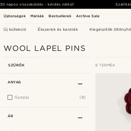
30 napos visszaküldés - kérdés nélkül!
Szállítá
Újdonságok
Márkák
Bestsellerek
Archive Sale
Új kollekció
Ékszerek és karórák
Kiegészítők öltönyh
WOOL LAPEL PINS
SZŰRŐK
8 TERMÉK
ANYAG
Gyapjú
(8)
ÁR