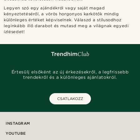
Legyen szó egy ajándékról vagy saját magad
kényeztetéséről, a vörös horgonyos karkötők mindig
különleges értéket képviselnek. Válaszd a stílusodhoz
leginkább illő darabot és mutasd meg a világnak egyedi
ízlésedet!
Értesülj elsőként az új érkezésekről, a legfrissebb
trendekről és a különleges ajánlatokról.
CSATLAKOZZ
INSTAGRAM
YOUTUBE