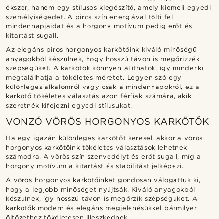
ékszer, hanem egy stílusos kiegészítő, amely kiemeli egyedi
személyiségedet. A piros szín energiával tölti fel
mindennapjaidat és a horgony motívum pedig erőt és
kitartást sugall.
Az elegáns piros horgonyos karkötőink kiváló minőségű
anyagokból készülnek, hogy hosszú távon is megőrizzék
szépségüket. A karkötők könnyen állíthatók, így mindenki
megtalálhatja a tökéletes méretet. Legyen szó egy
különleges alkalomról vagy csak a mindennapokról, ez a
karkötő tökéletes választás azon férfiak számára, akik
szeretnék kifejezni egyedi stílusukat.
VONZÓ VÖRÖS HORGONYOS KARKÖTŐK
Ha egy igazán különleges karkötőt keresel, akkor a vörös
horgonyos karkötőink tökéletes választások lehetnek
számodra. A vörös szín szenvedélyt és erőt sugall, míg a
horgony motívum a kitartást és stabilitást jelképezi.
A vörös horgonyos karkötőinket gondosan válogattuk ki,
hogy a legjobb minőséget nyújtsák. Kiváló anyagokból
készülnek, így hosszú távon is megőrzik szépségüket. A
karkötők modern és elegáns megjelenésükkel bármilyen
öltözethez tökéletesen illeszkednek.