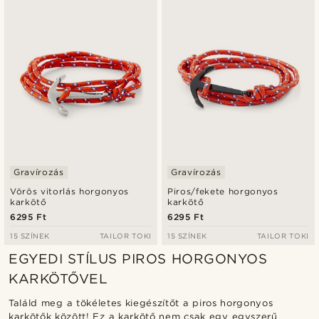
Legfrissebb
Legalacsonyabb ár
Legmagasabb ár
Gravírozás
Gravírozás
Vörös vitorlás horgonyos
Piros/fekete horgonyos
karkötő
karkötő
6295 Ft
6295 Ft
15 SZÍNEK
TAILOR TOKI
15 SZÍNEK
TAILOR TOKI
EGYEDI STÍLUS PIROS HORGONYOS
KARKÖTŐVEL
Találd meg a tökéletes kiegészítőt a piros horgonyos
karkötők között! Ez a karkötő nem csak egy egyszerű