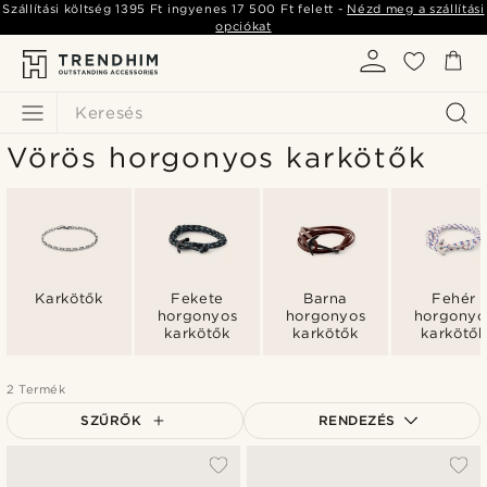
Szállítási költség
1395 Ft
ingyenes
17 500 Ft
felett -
Nézd meg a szállítási
opciókat
Keresés
Vörös horgonyos karkötők
Karkötők
Fekete
Barna
Fehér
horgonyos
horgonyos
horgonyo
karkötők
karkötők
karkötők
2 Termék
SZŰRŐK
RENDEZÉS
A legkeresettebb