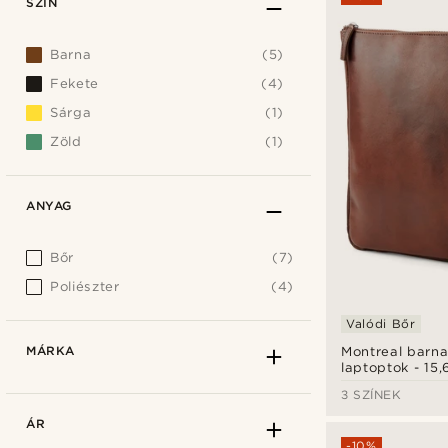
SZÍN
Barna
(5)
Fekete
(4)
Sárga
(1)
Zöld
(1)
ANYAG
Bőr
(7)
Poliészter
(4)
Valódi Bőr
MÁRKA
Montreal barna
laptoptok - 15,6
3 SZÍNEK
ÁR
-10%