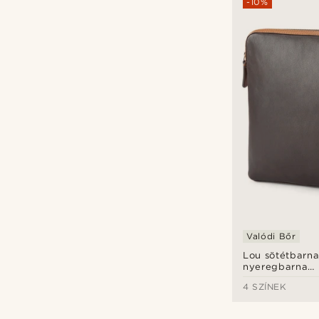
-10%
Valódi Bőr
Lou sötétbarna
nyeregbarna
laptoptartó bő
4 SZÍNEK