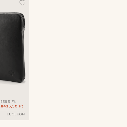
31595 Ft
28435,50 Ft
LUCLEON