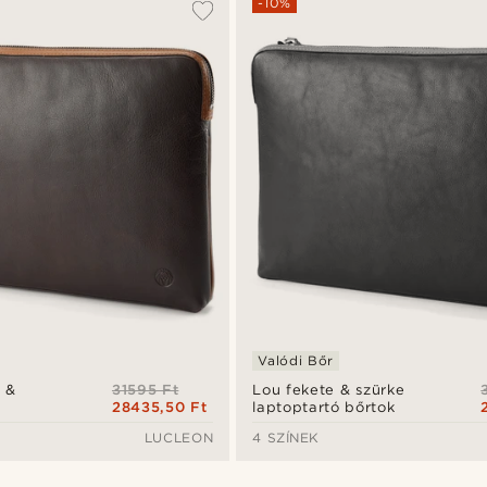
-10%
Valódi Bőr
31595 Ft
 &
Lou fekete & szürke
28435,50 Ft
laptoptartó bőrtok
rtok
LUCLEON
4 SZÍNEK