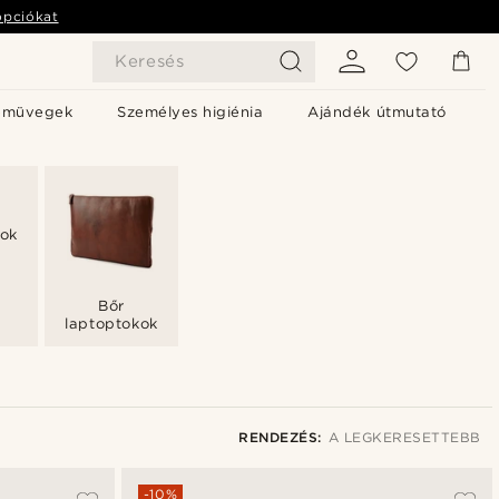
opciókat
Keresés
emüvegek
Személyes higiénia
Ajándék útmutató
kok
Bőr
laptoptokok
RENDEZÉS:
A LEGKERESETTEBB
A legkeresettebb
-10%