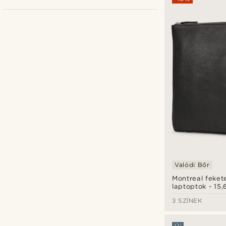
Lucleon
(7)
Waykins
(4)
Valódi Bőr
Montreal feket
laptoptok - 15,6
Ft
Ft
3 SZÍNEK