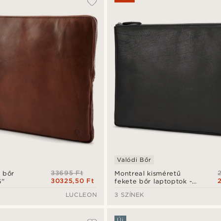
Valódi Bőr
33695 Ft
 bőr
Montreal kisméretű
30325,50 Ft
''
fekete bőr laptoptok -
13,3''
LUCLEON
3 SZÍNEK
Új