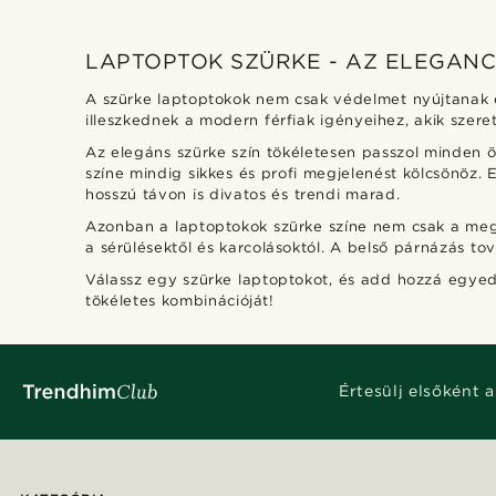
LAPTOPTOK SZÜRKE - AZ ELEGANC
A szürke laptoptokok nem csak védelmet nyújtanak é
illeszkednek a modern férfiak igényeihez, akik szere
Az elegáns szürke szín tökéletesen passzol minden ö
színe mindig sikkes és profi megjelenést kölcsönöz. E
hosszú távon is divatos és trendi marad.
Azonban a laptoptokok szürke színe nem csak a meg
a sérülésektől és karcolásoktól. A belső párnázás 
Válassz egy szürke laptoptokot, és add hozzá egye
tökéletes kombinációját!
Értesülj elsőként a