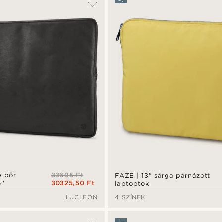
33695 Ft
e bőr
FAZE | 13" sárga párnázott
30325,50 Ft
''
laptoptok
LUCLEON
4 SZÍNEK