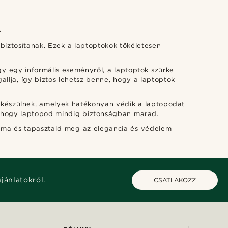
A
biztosítanak. Ezek a laptoptokok tökéletesen
gy egy informális eseményről, a laptoptok szürke
gallja, így biztos lehetsz benne, hogy a laptoptok
 készülnek, amelyek hatékonyan védik a laptopodat
e, hogy laptopod mindig biztonságban marad.
g ma és tapasztald meg az elegancia és védelem
ajánlatokról.
CSATLAKOZZ