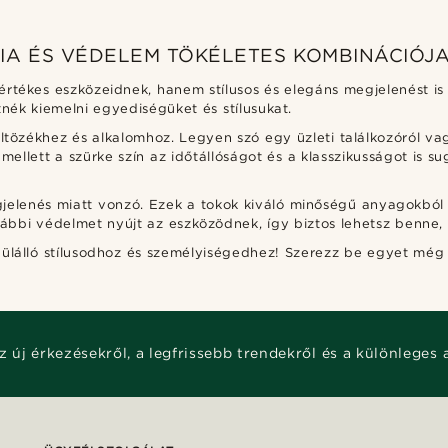
IA ÉS VÉDELEM TÖKÉLETES KOMBINÁCIÓJ
rtékes eszközeidnek, hanem stílusos és elegáns megjelenést is 
tnék kiemelni egyediségüket és stílusukat.
ltözékhez és alkalomhoz. Legyen szó egy üzleti találkozóról va
mellett a szürke szín az időtállóságot és a klasszikusságot is su
jelenés miatt vonzó. Ezek a tokok kiváló minőségű anyagokból
további védelmet nyújt az eszközödnek, így biztos lehetsz benn
dülálló stílusodhoz és személyiségedhez! Szerezz be egyet mé
z új érkezésekről, a legfrissebb trendekről és a különleges 