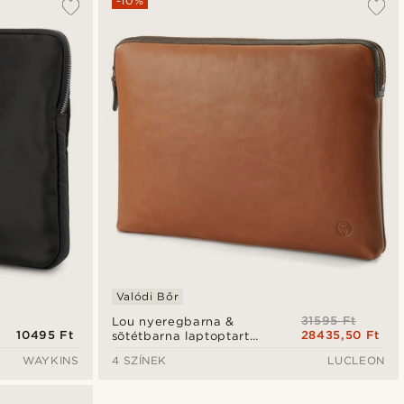
-10%
Valódi Bőr
31595 Ft
Lou nyeregbarna &
10495 Ft
28435,50 Ft
sötétbarna laptoptartó
bőrtok
WAYKINS
4 SZÍNEK
LUCLEON