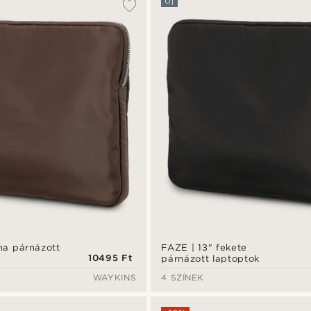
Új
na párnázott
FAZE | 13" fekete
10495 Ft
párnázott laptoptok
WAYKINS
4 SZÍNEK