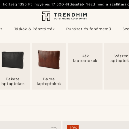
si költség
1395 Ft
ingyenes
17 500 Ft
Kapcsolat
felett
-
Nézd meg a szállítási 
öz
Táskák & Pénztárcák
Ruházat és fehérnemű
Sz
Kék
Vászon
laptoptokok
laptopto
Fekete
Barna
laptoptokok
laptoptokok
-10%