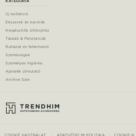
KATEGÓRIA
Új kollekció
Ékszerek és karórák
Kiegészítők öltönyhöz
Táskák & Pénztárcák
Ruházat és fehérnemű
Szemüvegek
Személyes higiénia
Ajándék útmutató
Archive Sale
COOKIE HASZNÁLAT
ADATVÉDELMI POLITIKA
COOKIE-K