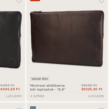
Legfrissebb
Legalacsonyabb ár
Legmagasabb ár
Valódi Bőr
29495 Ft
33695 Ft
Montreal sötétbarna
26545,50 Ft
30325,50 Ft
bőr laptoptok - 15,6''
LUCLEON
3 SZÍNEK
LUCLEON
Új