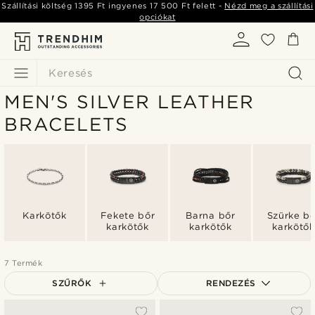
Szállítási költség
1395 Ft
ingyenes
17 500 Ft
felett -
Nézd meg a szállítási
opciókat
Keresés
MEN'S SILVER LEATHER
BRACELETS
Karkötők
Fekete bőr
Barna bőr
Szürke bő
karkötők
karkötők
karkötők
7 Termék
SZŰRŐK
RENDEZÉS
A legkeresettebb