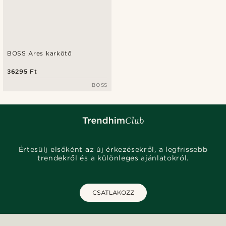
BOSS Ares karkötő
36295 Ft
BOSS
Értesülj elsőként az új érkezésekről, a legfrissebb
trendekről és a különleges ajánlatokról.
CSATLAKOZZ