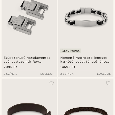
Gravírozás
Ezüst tónusú rozsdamentes
Nomen | Azonosító lemezes
acél csatszemek Roy
karkötő, ezüst tónusú lánccal
karkötőkhöz
és bőrrel
2095 Ft
14695 Ft
2 SZÍNEK
LUCLEON
2 SZÍNEK
LUCLEON