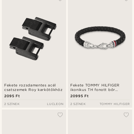
Legfrissebb
Legalacsonyabb ár
Legmagasabb ár
Fekete rozsdamentes acél
Fekete TOMMY HILFIGER
csatszemek Roy karkötőkhöz
ikonikus TH fonott bőr
karkötő
2095 Ft
20995 Ft
2 SZÍNEK
LUCLEON
2 SZÍNEK
TOMMY HILFIGER