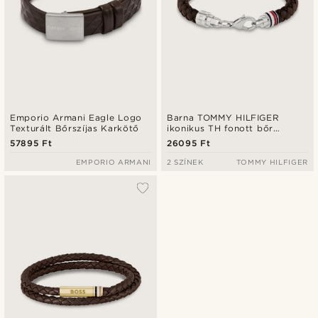
Emporio Armani Eagle Logo
Barna TOMMY HILFIGER
Texturált Bőrszíjas Karkötő
ikonikus TH fonott bőr
karkötő
57895 Ft
26095 Ft
EMPORIO ARMANI
2 SZÍNEK
TOMMY HILFIGER