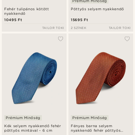
Prémium Minőség
Fehér tulipános kötött
Pöttyös selyem nyakkendő
nyakkendő
10495 Ft
15695 Ft
TAILOR TOKI
2 SZÍNEK
TAILOR TOKI
Prémium Minőség
Prémium Minőség
Kék selyem nyakkendő fehér
Fényes barna selyem
pöttyös mintával - 6 cm
nyakkendő fehér pöttyös
mintával - 6 cm