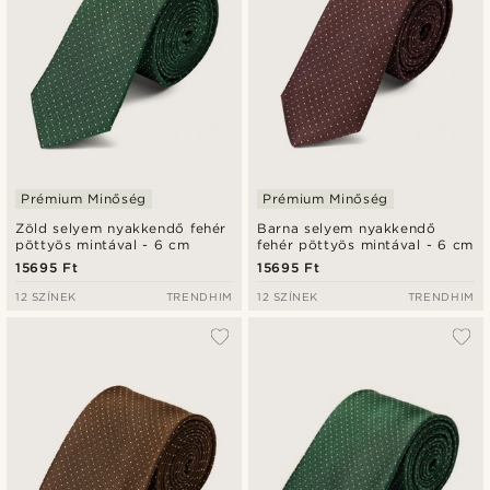
Prémium Minőség
Prémium Minőség
Zöld selyem nyakkendő fehér
Barna selyem nyakkendő
pöttyös mintával - 6 cm
fehér pöttyös mintával - 6 cm
15695 Ft
15695 Ft
12 SZÍNEK
TRENDHIM
12 SZÍNEK
TRENDHIM