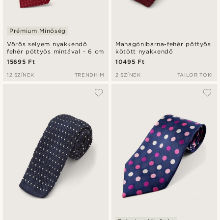
Prémium Minőség
Vörös selyem nyakkendő
Mahagónibarna-fehér pöttyös
fehér pöttyös mintával - 6 cm
kötött nyakkendő
15695 Ft
10495 Ft
12 SZÍNEK
TRENDHIM
2 SZÍNEK
TAILOR TOKI