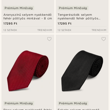
Prémium Minőség
Prémium Minőség
Aranyszínű selyem nyakkendő
Tengerészkék selyem
fehér pöttyös mintával - 8 cm
nyakkendő fehér pöttyös
mintával - 8 cm
17295 Ft
17295 Ft
12 SZÍNEK
TRENDHIM
12 SZÍNEK
TRENDHIM
Prémium Minőség
Prémium Minőség
Piros selyem nyakkendő fehér
Fekete selyem nyakkendő