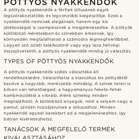
PÖTTYÖS NYAKKENDŐK
A pöttyös nyakkendők a férfiak stílusának egyik
legszórakoztatóbb és legvonzóbb kiegészítője. Ezek a
nyakkendők nemcsak elegánsak, hanem egy kis
játékosságot is csempésznek a megjelenésedbe. A pöttyök
különböző méretekben és színekben érkeznek, így
könnyedén megtalálhatod a számodra legmegfelelőbbet.
Legyen szó üzleti találkozóról vagy egy laza hétvégi
összejövetelről, a pöttyös nyakkendők mindig jó választás.
TYPES OF PÖTTYÖS NYAKKENDŐK
A pöttyös nyakkendők széles választéka áll
rendelkezésedre. Választhatsz a klasszikus kis pöttyöktől
kezdve a nagyobb, merészebb mintákig. A színek terén is
bőven van lehetőséged: a hagyományos fekete-fehér
kombinációktól a vibráló, élénk színekig minden
megtalálható. A különböző anyagok, mint a selyem vagy a
pamut, szintén hozzájárulnak a stílusodhoz. Minden
nyakkendő egyedi karaktert ad a megjelenésedhez, így
bátran kísérletezhetsz.
TANÁCSOK A MEGFELELŐ TERMÉK
KIVÁLASZTÁSÁHOZ