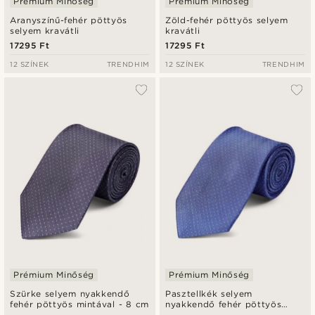
Prémium Minőség
Prémium Minőség
Aranyszínű-fehér pöttyös
Zöld-fehér pöttyös selyem
selyem kravátli
kravátli
17295 Ft
17295 Ft
12 SZÍNEK
TRENDHIM
12 SZÍNEK
TRENDHIM
Prémium Minőség
Prémium Minőség
Szürke selyem nyakkendő
Pasztellkék selyem
fehér pöttyös mintával - 8 cm
nyakkendő fehér pöttyös
mintával - 8 cm