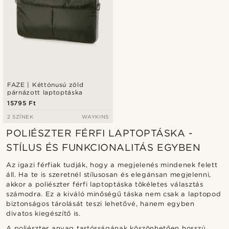
FAZE | Kéttónusú zöld
párnázott laptoptáska
15795 Ft
2 SZÍNEK
WAYKINS
POLIÉSZTER FÉRFI LAPTOPTÁSKA -
STÍLUS ÉS FUNKCIONALITÁS EGYBEN
Az igazi férfiak tudják, hogy a megjelenés mindenek felett
áll. Ha te is szeretnél stílusosan és elegánsan megjelenni,
akkor a poliészter férfi laptoptáska tökéletes választás
számodra. Ez a kiváló minőségű táska nem csak a laptopod
biztonságos tárolását teszi lehetővé, hanem egyben
divatos kiegészítő is.
A poliészter anyag tartósságának köszönhetően hosszú