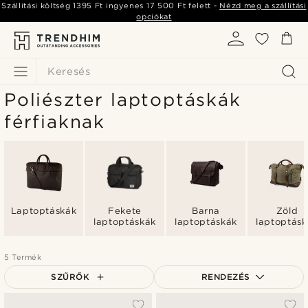
Szállítási költség
1395 Ft
ingyenes
17 500 Ft
felett -
Nézd meg a szállítási
opciókat
Keresés
Poliészter laptoptáskák
férfiaknak
Laptoptáskák
Fekete
Barna
Zöld
laptoptáskák
laptoptáskák
laptoptásk
5 Termék
SZŰRŐK
RENDEZÉS
A legkeresettebb