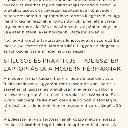
éveken át kísérhet téged mindennapi teendőid során. A
praktikus zsebek és rekeszek segítségével könnyedén
rendszerezheted a laptopodhoz tartozó kiegészítőket, így
mindig kéznél lesznek a fontos dolgok. Emellett a táska
ergonomikus kialakítása és párnázott vállpántja kényelmes
viseletet biztosít, akár hosszabb utazások során is.
Ne hagyd ki ezt a fantasztikus lehetőséget és szerezd be
most a poliészter férfi laptoptáskát! Legyen az elegancia
és funkcionalitás a mindennapjaid része!
STÍLUSOS ÉS PRAKTIKUS - POLIÉSZTER
LAPTOPTÁSKA A MODERN FÉRFIAKNAK
A modern férfiak tudják, hogy a megjelenésüknek és a
funkcionalitásnak egyaránt fontos szerepe van. Ha te is
szeretnél stílusosan és praktikusan megjelenni, akkor a
poliészter laptoptáska tökéletes választás számodra. Ez a
kiváló minőségű táska nem csak a laptopod biztonságos
tárolását teszi lehetővé, hanem egyben divatos kiegészítő
is.
A poliészter anyag tartósságának köszönhetően hosszú
éveken át kísérhet téged mindennapi teendőid során. A