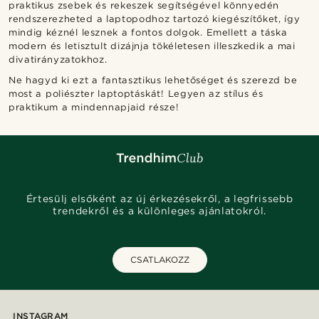
praktikus zsebek és rekeszek segítségével könnyedén
rendszerezheted a laptopodhoz tartozó kiegészítőket, így
mindig kéznél lesznek a fontos dolgok. Emellett a táska
modern és letisztult dizájnja tökéletesen illeszkedik a mai
divatirányzatokhoz.
Ne hagyd ki ezt a fantasztikus lehetőséget és szerezd be
most a poliészter laptoptáskát! Legyen az stílus és
praktikum a mindennapjaid része!
Értesülj elsőként az új érkezésekről, a legfrissebb
trendekről és a különleges ajánlatokról.
CSATLAKOZZ
INSTAGRAM