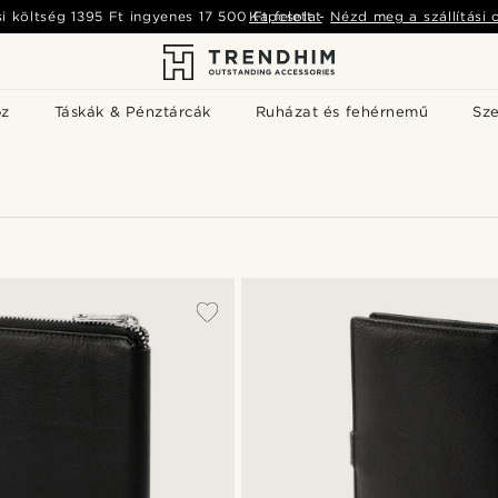
si költség
1395 Ft
ingyenes
17 500 Ft
Kapcsolat
felett
-
Nézd meg a szállítási 
öz
Táskák & Pénztárcák
Ruházat és fehérnemű
Sz