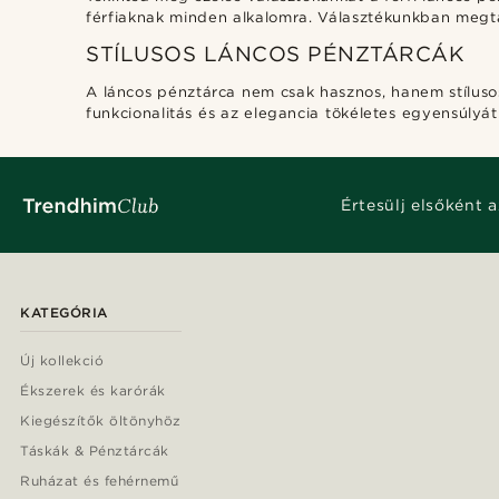
férfiaknak minden alkalomra. Választékunkban megta
STÍLUSOS LÁNCOS PÉNZTÁRCÁK
A láncos pénztárca nem csak hasznos, hanem stílusos
funkcionalitás és az elegancia tökéletes egyensúlyát
Ft
Ft
Értesülj elsőként a
KATEGÓRIA
Új kollekció
Ékszerek és karórák
Kiegészítők öltönyhöz
Táskák & Pénztárcák
Ruházat és fehérnemű