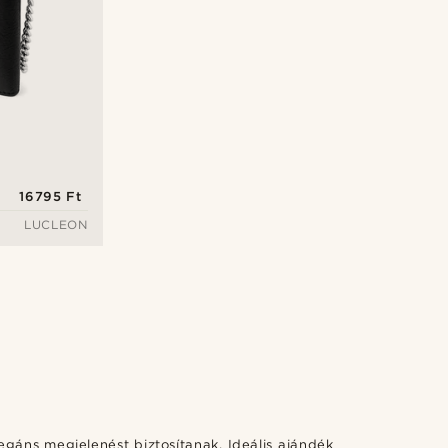
16795 Ft
LUCLEON
egáns megjelenést biztosítanak. Ideális ajándék