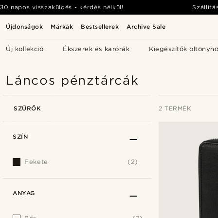
30 napos visszaküldés - kérdés nélkül!
Szállítá
Újdonságok
Márkák
Bestsellerek
Archive Sale
Új kollekció
Ékszerek és karórák
Kiegészítők öltönyh
Láncos pénztárcák
SZŰRŐK
2 TERMÉK
SZÍN
Fekete
(2)
ANYAG