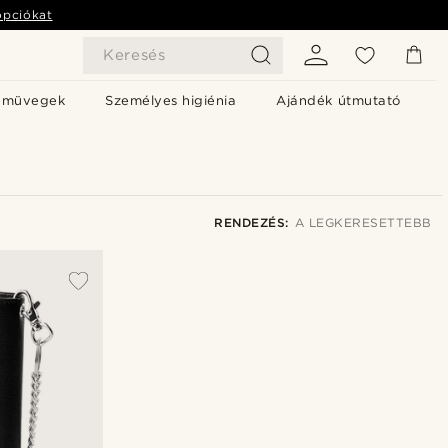
opciókat
Keresés
emüvegek
Személyes higiénia
Ajándék útmutató
RENDEZÉS:
A LEGKERESETTEBB
A legkeresettebb
Legfrissebb
Legalacsonyabb ár
Legmagasabb ár