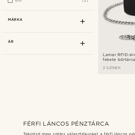
Bőr
(2)
MÁRKA
ÁR
Lamar RFID-ár
fekete bőrtárc
3 SZÍNEK
FÉRFI LÁNCOS PÉNZTÁRCA
Lucleon
(2)
Tekintsd meg széles választékunkat a férfi láncos p