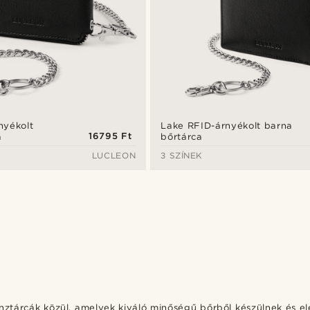
nyékolt
Lake RFID-árnyékolt barna
16795 Ft
a
bőrtárca
LUCLEON
3 SZÍNEK
énztárcák közül, amelyek kiváló minőségű bőrből készülnek és el