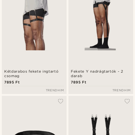
Legalacsonyabb ár
Legmagasabb ár
Kétdarabos fekete ingtartó
Fekete Y nadrágtartók - 2
csomag
darab
7895 Ft
7895 Ft
TRENDHIM
TRENDHIM