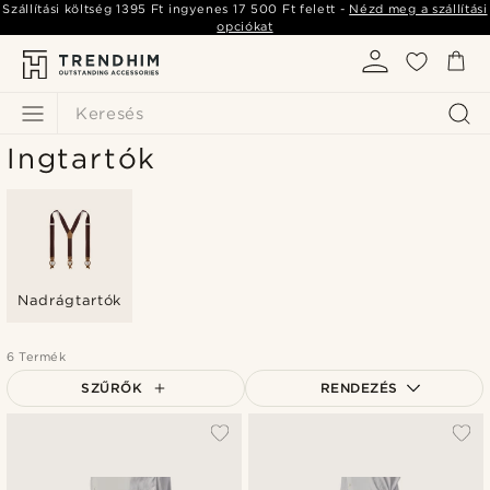
Szállítási költség
1395 Ft
ingyenes
17 500 Ft
felett -
Nézd meg a szállítási
opciókat
Keresés
Ingtartók
Nadrágtartók
6 Termék
SZŰRŐK
RENDEZÉS
A legkeresettebb
Legfrissebb