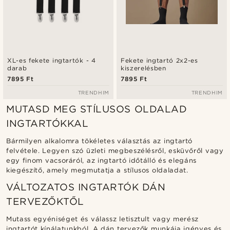
XL-es fekete ingtartók - 4
Fekete ingtartó 2x2-es
darab
kiszerelésben
7895 Ft
7895 Ft
TRENDHIM
TRENDHIM
MUTASD MEG STÍLUSOS OLDALAD
INGTARTÓKKAL
Bármilyen alkalomra tökéletes választás az ingtartó
felvétele. Legyen szó üzleti megbeszélésről, esküvőről vagy
egy finom vacsoráról, az ingtartó időtálló és elegáns
kiegészítő, amely megmutatja a stílusos oldaladat.
VÁLTOZATOS INGTARTÓK DÁN
TERVEZŐKTŐL
Mutass egyéniséget és válassz letisztult vagy merész
ingtartót kínálatunkból. A dán tervezők munkája igényes és