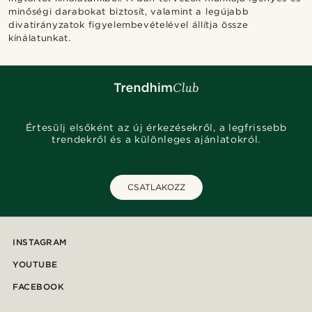
minőségi darabokat biztosít, valamint a legújabb
divatirányzatok figyelembevételével állítja össze
kínálatunkat.
Értesülj elsőként az új érkezésekről, a legfrissebb
trendekről és a különleges ajánlatokról.
CSATLAKOZZ
INSTAGRAM
YOUTUBE
FACEBOOK