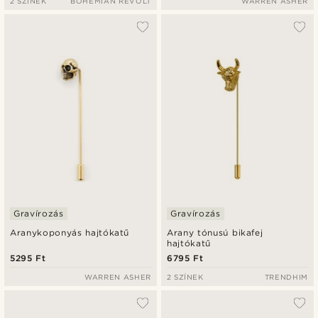
2 SZÍNEK
BOHEMIAN REVOLT
WARREN ASHER
Gravírozás
Gravírozás
Aranykoponyás hajtókatű
Arany tónusú bikafej
hajtókatű
5295 Ft
6795 Ft
WARREN ASHER
2 SZÍNEK
TRENDHIM