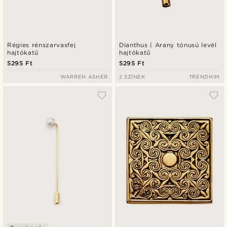
Régies rénszarvasfej
Dianthus | Arany tónusú levél
hajtókatű
hajtókatű
5295 Ft
5295 Ft
WARREN ASHER
2 SZÍNEK
TRENDHIM