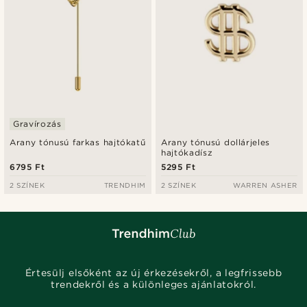
Gravírozás
Arany tónusú farkas hajtókatű
Arany tónusú dollárjeles
hajtókadísz
6795 Ft
5295 Ft
2 SZÍNEK
TRENDHIM
2 SZÍNEK
WARREN ASHER
Értesülj elsőként az új érkezésekről, a legfrissebb
trendekről és a különleges ajánlatokról.