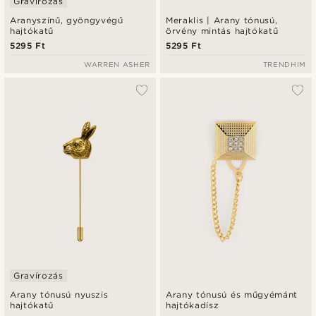
Gravírozás
Aranyszínű, gyöngyvégű
Meraklis | Arany tónusú,
hajtókatű
örvény mintás hajtókatű
5295 Ft
5295 Ft
WARREN ASHER
TRENDHIM
Gravírozás
Arany tónusú nyuszis
Arany tónusú és műgyémánt
hajtókatű
hajtókadísz