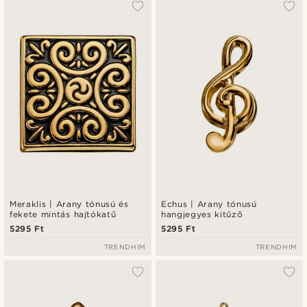
Meraklis | Arany tónusú és
Echus | Arany tónusú
fekete mintás hajtókatű
hangjegyes kitűző
5295 Ft
5295 Ft
TRENDHIM
TRENDHIM