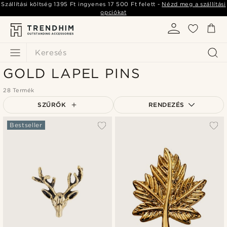
Szállítási költség
1395 Ft
ingyenes
17 500 Ft
felett -
Nézd meg a szállítási
opciókat
Keresés
GOLD LAPEL PINS
28 Termék
SZŰRŐK
RENDEZÉS
A legkeresettebb
Bestseller
Legfrissebb
Legalacsonyabb ár
Legmagasabb ár