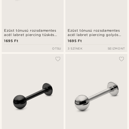
Ezüst tónusú rozsdamentes
Ezüst tónusú rozsdamentes
acél labret piercing tüskés
acél labret piercing golyós
véggel - 8 mm
véggel - 8 mm
1695 Ft
1695 Ft
OTSU
3 SZÍNEK
SEIZMONT