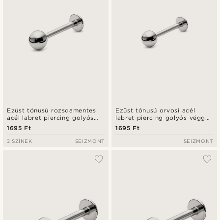
Ezüst tónusú rozsdamentes
Ezüst tónusú orvosi acél
acél labret piercing golyós
labret piercing golyós véggel
véggel - 6 mm
– 4 mm
1695 Ft
1695 Ft
3 SZÍNEK
SEIZMONT
SEIZMONT