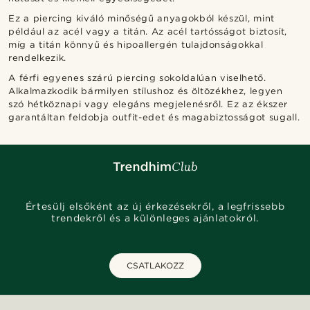
Ez a piercing kiváló minőségű anyagokból készül, mint
például az acél vagy a titán. Az acél tartósságot biztosít,
míg a titán könnyű és hipoallergén tulajdonságokkal
rendelkezik.
A férfi egyenes szárú piercing sokoldalúan viselhető.
Alkalmazkodik bármilyen stílushoz és öltözékhez, legyen
szó hétköznapi vagy elegáns megjelenésről. Ez az ékszer
garantáltan feldobja outfit-edet és magabiztosságot sugall.
Értesülj elsőként az új érkezésekről, a legfrissebb
trendekről és a különleges ajánlatokról.
CSATLAKOZZ