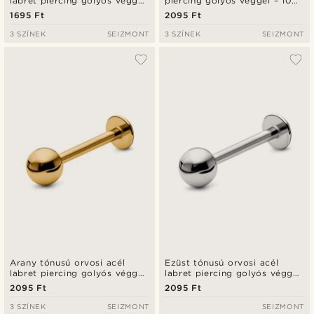
labret piercing golyós véggel
piercing golyós véggel – 10
– 6 mm
mm
1695 Ft
2095 Ft
3 SZÍNEK
SEIZMONT
3 SZÍNEK
SEIZMONT
Arany tónusú orvosi acél
Ezüst tónusú orvosi acél
labret piercing golyós véggel
labret piercing golyós véggel
– 10 mm
– 12 mm
2095 Ft
2095 Ft
3 SZÍNEK
SEIZMONT
SEIZMONT