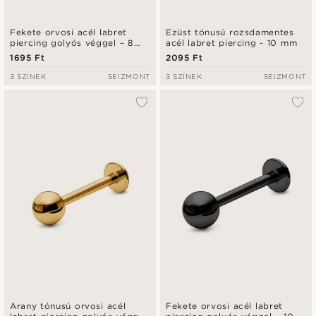
Fekete orvosi acél labret
Ezüst tónusú rozsdamentes
piercing golyós véggel – 8
acél labret piercing - 10 mm
mm
1695 Ft
2095 Ft
3 SZÍNEK
SEIZMONT
3 SZÍNEK
SEIZMONT
Arany tónusú orvosi acél
Fekete orvosi acél labret