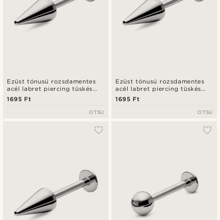
Ezüst tónusú rozsdamentes
Ezüst tónusú rozsdamentes
acél labret piercing tüskés
acél labret piercing tüskés
véggel - 10 mm
véggel - 6 mm
1695 Ft
1695 Ft
OTSU
OTSU