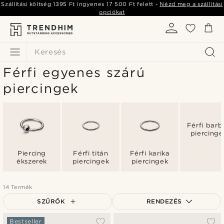
Szállítási költség
1395 Ft
ingyenes
17 500 Ft
felett -
Nézd meg a szállítási
opciókat
Keresés
Férfi egyenes szárú
piercingek
Férfi barbe
piercinge
Piercing
Férfi titán
Férfi karika
ékszerek
piercingek
piercingek
14 Termék
SZŰRŐK
RENDEZÉS
A legkeresettebb
Bestseller