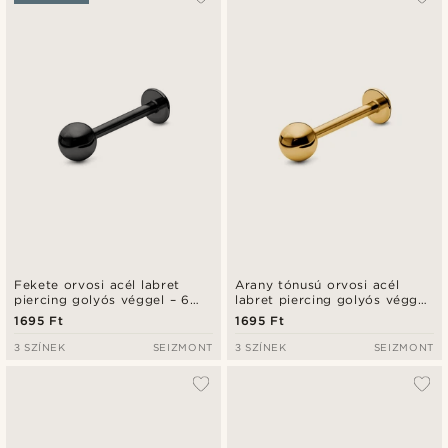
Legfrissebb
Legalacsonyabb ár
Legmagasabb ár
Fekete orvosi acél labret
Arany tónusú orvosi acél
piercing golyós véggel – 6
labret piercing golyós véggel
mm
– 6 mm
1695 Ft
1695 Ft
3 SZÍNEK
SEIZMONT
3 SZÍNEK
SEIZMONT