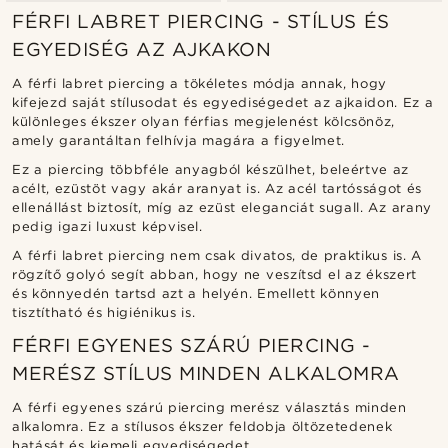
FÉRFI LABRET PIERCING - STÍLUS ÉS
EGYEDISÉG AZ AJKAKON
A férfi labret piercing a tökéletes módja annak, hogy
kifejezd saját stílusodat és egyediségedet az ajkaidon. Ez a
különleges ékszer olyan férfias megjelenést kölcsönöz,
amely garantáltan felhívja magára a figyelmet.
Ez a piercing többféle anyagból készülhet, beleértve az
acélt, ezüstöt vagy akár aranyat is. Az acél tartósságot és
ellenállást biztosít, míg az ezüst eleganciát sugall. Az arany
pedig igazi luxust képvisel.
A férfi labret piercing nem csak divatos, de praktikus is. A
rögzítő golyó segít abban, hogy ne veszítsd el az ékszert
és könnyedén tartsd azt a helyén. Emellett könnyen
tisztítható és higiénikus is.
FÉRFI EGYENES SZÁRÚ PIERCING -
MERÉSZ STÍLUS MINDEN ALKALOMRA
A férfi egyenes szárú piercing merész választás minden
alkalomra. Ez a stílusos ékszer feldobja öltözetedenek
hatását és kiemeli egyediségedet.