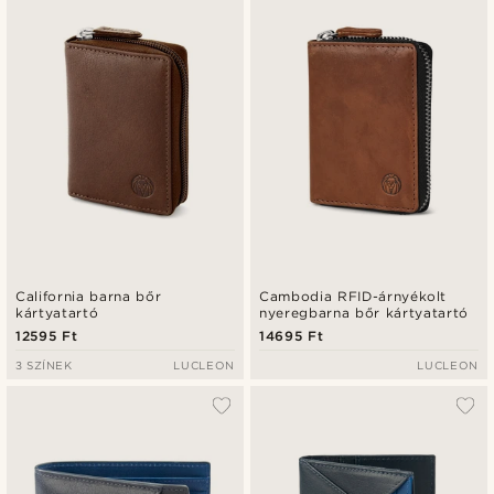
Legfrissebb
Legalacsonyabb ár
Legmagasabb ár
California barna bőr
Cambodia RFID-árnyékolt
kártyatartó
nyeregbarna bőr kártyatartó
12595 Ft
14695 Ft
3 SZÍNEK
LUCLEON
LUCLEON