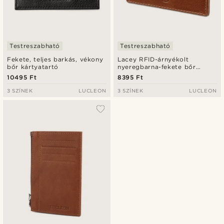
Testreszabható
Testreszabható
Fekete, teljes barkás, vékony
Lacey RFID-árnyékolt
bőr kártyatartó
nyeregbarna-fekete bőr
kártyatartó
10495 Ft
8395 Ft
3 SZÍNEK
LUCLEON
3 SZÍNEK
LUCLEON