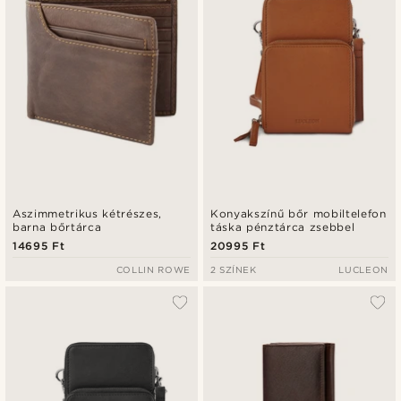
Aszimmetrikus kétrészes,
Konyakszínű bőr mobiltelefon
barna bőrtárca
táska pénztárca zsebbel
14695 Ft
20995 Ft
COLLIN ROWE
2 SZÍNEK
LUCLEON