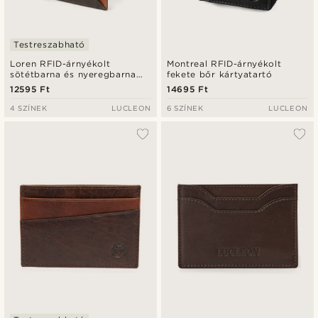
Testreszabható
Loren RFID-árnyékolt
Montreal RFID-árnyékolt
sötétbarna és nyeregbarna
fekete bőr kártyatartó
bőr kártyatartó
12595 Ft
14695 Ft
4 SZÍNEK
LUCLEON
6 SZÍNEK
LUCLEON