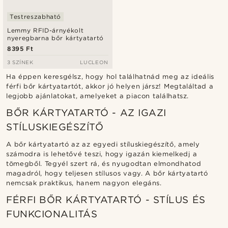
Testreszabható
Lemmy RFID-árnyékolt
nyeregbarna bőr kártyatartó
8395 Ft
3 SZÍNEK
LUCLEON
Ha éppen keresgélsz, hogy hol találhatnád meg az ideális
férfi bőr kártyatartót, akkor jó helyen jársz! Megtaláltad a
legjobb ajánlatokat, amelyeket a piacon találhatsz.
BŐR KÁRTYATARTÓ - AZ IGAZI
STÍLUSKIEGÉSZÍTŐ
A bőr kártyatartó az az egyedi stíluskiegészítő, amely
számodra is lehetővé teszi, hogy igazán kiemelkedj a
tömegből. Tegyél szert rá, és nyugodtan elmondhatod
magadról, hogy teljesen stílusos vagy. A bőr kártyatartó
nemcsak praktikus, hanem nagyon elegáns.
FÉRFI BŐR KÁRTYATARTÓ - STÍLUS ÉS
FUNKCIONALITÁS