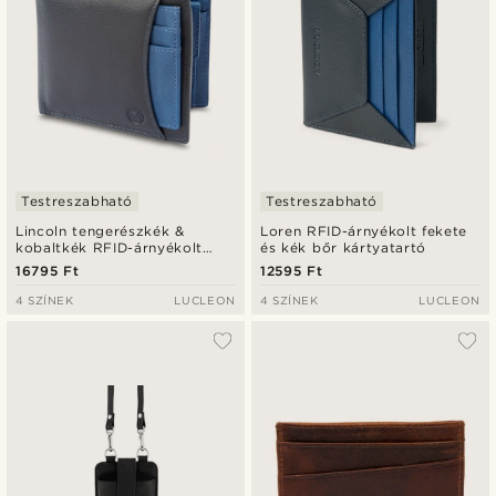
Testreszabható
Testreszabható
Lincoln tengerészkék &
Loren RFID-árnyékolt fekete
kobaltkék RFID-árnyékolt
és kék bőr kártyatartó
bőrtárca és kártyatartó
16795 Ft
12595 Ft
4 SZÍNEK
LUCLEON
4 SZÍNEK
LUCLEON