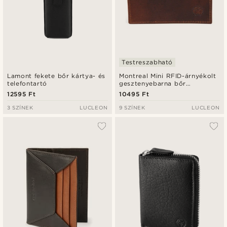
Testreszabható
Lamont fekete bőr kártya- és
Montreal Mini RFID-árnyékolt
telefontartó
gesztenyebarna bőr
kártyatartó
12595 Ft
10495 Ft
3 SZÍNEK
LUCLEON
9 SZÍNEK
LUCLEON