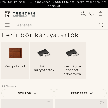
Szállítási költség
1395 Ft
ingyenes
17 500 Ft
felett -
Nézd meg a szállítási
opciókat
Keresés
Férfi bőr kártyatartók
Kártyatartók
Fém
Személyre
kártyatartók
szabott
kártyatartók
23 Termék
SZŰRŐK
RENDEZÉS
A legkeresettebb