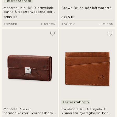
Testreszabható
Montreal Mini RFID-árnyékolt
Brown Bruce bőr kártyatartó
barna & gesztenyebarna bőr
kártyatartó
8395 Ft
6295 Ft
9 SZÍNEK
LUCLEON
3 SZÍNEK
LUCLEON
Testreszabható
Montreal Classic
Cambodia RFID-árnyékolt
harmonikaszerű vörösesbarna
kisméretű nyeregbarna bőr
bőrtárca
kártyatartó