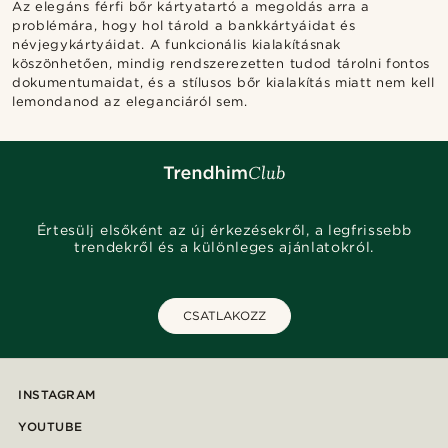
Az elegáns férfi bőr kártyatartó a megoldás arra a
problémára, hogy hol tárold a bankkártyáidat és
névjegykártyáidat. A funkcionális kialakításnak
köszönhetően, mindig rendszerezetten tudod tárolni fontos
dokumentumaidat, és a stílusos bőr kialakítás miatt nem kell
lemondanod az eleganciáról sem.
Értesülj elsőként az új érkezésekről, a legfrissebb
trendekről és a különleges ajánlatokról.
CSATLAKOZZ
INSTAGRAM
YOUTUBE