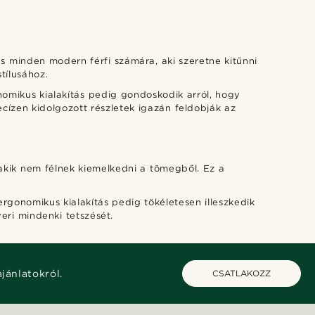
s minden modern férfi számára, aki szeretne kitűnni
tílusához.
nomikus kialakítás pedig gondoskodik arról, hogy
ecízen kidolgozott részletek igazán feldobják az
 akik nem félnek kiemelkedni a tömegből. Ez a
rgonomikus kialakítás pedig tökéletesen illeszkedik
eri mindenki tetszését.
ajánlatokról.
CSATLAKOZZ