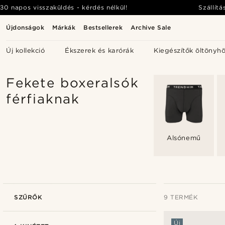
30 napos visszaküldés - kérdés nélkül!
Szállítá
Újdonságok
Márkák
Bestsellerek
Archive Sale
Új kollekció
Ékszerek és karórák
Kiegészítők öltönyh
Fekete boxeralsók
férfiaknak
Alsónemű
SZŰRŐK
9 TERMÉK
Új