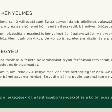
S KÉNYELMES
kete színű változatában! Ez az egyedi darab tökéletes választá
us, így ez az alsónemű könnyedén illeszkedik bármilyen öltözet s
i biztosítja a maximális kényelmet és légáteresztést. Az ergo
öz. Nem csak praktikus, de vonzó is: az elegáns dizájn és a pr
 EGYEDI
ss tovább! A fekete boxeralsónkat olyan férfiaknak terveztük,
kedet és önbizalmadat.
ut, ami rendkívül kényelmes viseletet biztosít egész nap. Az e
 bármi zavarna minket. Egyedi dizájnja pedig garantáltan elny
z új érkezésekről, a legfrissebb trendekről és a különleges 