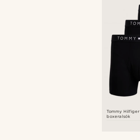
Pamut
(6)
Viszkóz
(1)
Fehér
(2)
Fekete
(9)
Szürke
(2)
Boxerek
(9)
Igen
(2)
Nem
(7)
S
(9)
M
(9)
L
(9)
XL
(9)
Tommy Hilfiger
boxeralsók
XXL
(2)