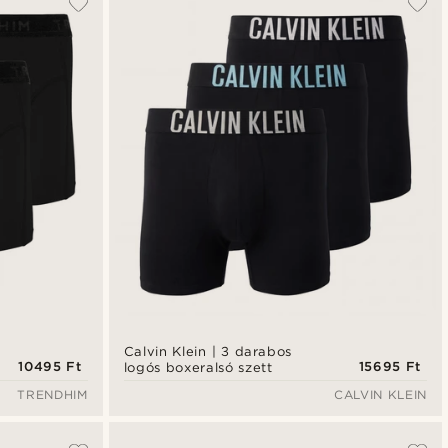
Legfrissebb
Legalacsonyabb ár
Legmagasabb ár
Calvin Klein | 3 darabos
10495 Ft
15695 Ft
logós boxeralsó szett
TRENDHIM
CALVIN KLEIN