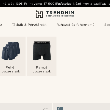
si költség
1395 Ft
ingyenes
17 500 Ft
Kapcsolat
felett
-
Nézd meg a szállítási 
öz
Táskák & Pénztárcák
Ruházat és fehérnemű
Sz
Fehér
Pamut
boxeralsók
boxeralsók
Új