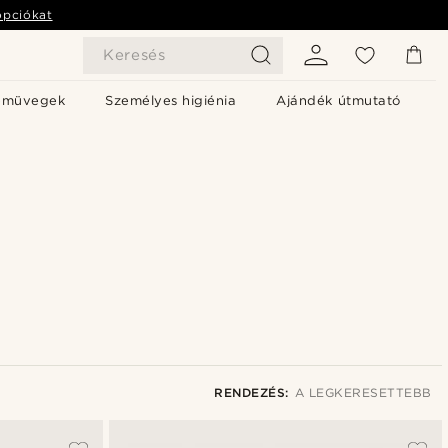
opciókat
Keresés
emüvegek
Személyes higiénia
Ajándék útmutató
RENDEZÉS:
A LEGKERESETTEBB
A legkeresettebb