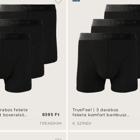
arabos fekete
TrueFeel | 3 darabos
8395 Ft
 boxeralsó
fekete komfort bambusz
boxeralsó szett
TRENDHIM
6 SZÍNEK