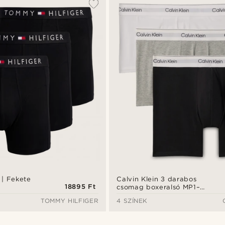
 | Fekete
Calvin Klein 3 darabos
18895 Ft
csomag boxeralsó MP1–
szürke / fehér / fekete
TOMMY HILFIGER
4 SZÍNEK