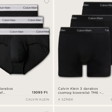
 darabos
Calvin Klein 3 darabos
13095 Ft
ef
csomag boxeralsó TM6 –
ekete
fekete
CALVIN KLEIN
4 SZÍNEK