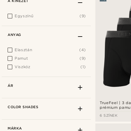
A KINÉZET
Egyszínű
(9)
ANYAG
Elasztán
(4)
Pamut
(9)
Viszkóz
(1)
ÁR
TrueFeel | 3 d
COLOR SHADES
prémium pamut
szett
6 SZÍNEK
MÁRKA