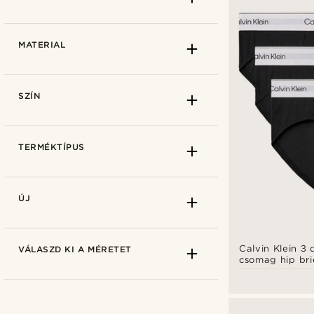
MATERIAL
SZÍN
TERMÉKTÍPUS
Ft
Ft
Világosszürke
(2)
ÚJ
Calvin Klein
(4)
Calvin Klein 3
VÁLASZD KI A MÉRETET
csomag hip bri
Tommy Hilfiger
(3)
alsónadrág – f
Trendhim
(2)
Elasztán
(6)