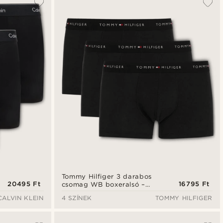
Tommy Hilfiger 3 darabos
20495 Ft
16795 Ft
csomag WB boxeralsó –
fekete
CALVIN KLEIN
4 SZÍNEK
TOMMY HILFIGER