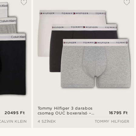
Tommy Hilfiger 3 darabos
20495 Ft
16795 Ft
csomag OUC boxeralsó –
szürke / fekete / fehér
CALVIN KLEIN
4 SZÍNEK
TOMMY HILFIGER