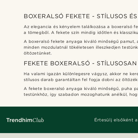
BOXERALSÓ FEKETE - STÍLUSOS É
Az elegancia és kényelem találkozása a boxeralsó fe
a tömegből. A fekete szín mindig időtlen és klasszik
A boxeralsó fekete anyaga kiváló minőségű pamut, am
minden mozdulatnál tökéletesen illeszkedjen testünkh
öltözetünket.
FEKETE BOXERALSÓ - STÍLUSOSAN
Ha valami igazán különlegesre vágysz, akkor ne kere
stílusos darab garantáltan fel fogja dobni az öltözé
A fekete boxeralsó anyaga kiváló minőségű, puha pam
testünkhöz, így szabadon mozoghatunk anélkül, hogy
Értesülj elsőként a