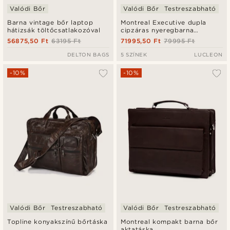
Valódi Bőr
Valódi Bőr
Testreszabható
Barna vintage bőr laptop
Montreal Executive dupla
hátizsák töltőcsatlakozóval
cipzáras nyeregbarna
bőrtáska
56875,50 Ft
63195 Ft
71995,50 Ft
79995 Ft
DELTON BAGS
5 SZÍNEK
LUCLEON
-10%
-10%
Valódi Bőr
Testreszabható
Valódi Bőr
Testreszabható
Topline konyakszínű bőrtáska
Montreal kompakt barna bőr
aktatáska