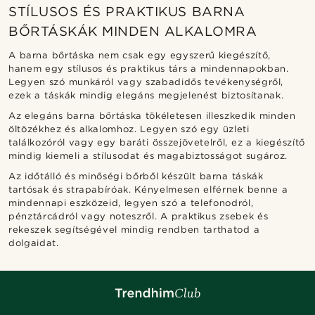
STÍLUSOS ÉS PRAKTIKUS BARNA
BŐRTÁSKÁK MINDEN ALKALOMRA
A barna bőrtáska nem csak egy egyszerű kiegészítő,
hanem egy stílusos és praktikus társ a mindennapokban.
Legyen szó munkáról vagy szabadidős tevékenységről,
ezek a táskák mindig elegáns megjelenést biztosítanak.
Az elegáns barna bőrtáska tökéletesen illeszkedik minden
öltözékhez és alkalomhoz. Legyen szó egy üzleti
találkozóról vagy egy baráti összejövetelről, ez a kiegészítő
mindig kiemeli a stílusodat és magabiztosságot sugároz.
Az időtálló és minőségi bőrből készült barna táskák
tartósak és strapabíróak. Kényelmesen elférnek benne a
mindennapi eszközeid, legyen szó a telefonodról,
pénztárcádról vagy noteszről. A praktikus zsebek és
rekeszek segítségével mindig rendben tarthatod a
dolgaidat.