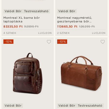
Valódi Bőr
Testreszabható
Valódi Bőr
Montreal XL barna bőr
Montreal nagyméretű,
laptoptáska
gesztenyebarna bőr
utazótáska
83335,50 Ft
92595 Ft
113665,50 Ft
126295 Ft
4 SZÍNEK
LUCLEON
2 SZÍNEK
LUCLEON
-10%
-10%
Valódi Bőr
Valódi Bőr
Testreszabható