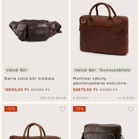
Legalacsonyabb ár
Legmagasabb ár
Valódi Bőr
Valódi Bőr
Testreszabható
Barna színű bőr övtáska
Montreal vékony
gesztenyebarna executive
bőrtáska - 13 hüvely
18895,50 Ft
20995 Ft
56875,50 Ft
63195 Ft
DELTON BAGS
8 SZÍNEK
LUCLEON
-10%
-10%