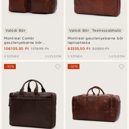
Valódi Bőr
Valódi Bőr
Testreszabható
Montreal Combi
Montreal gesztenyebarna bőr
gesztenyebarna bőr
laptoptáska
utazótáska
106105,50 Ft
117895 Ft
83335,50 Ft
92595 Ft
3 SZÍNEK
LUCLEON
3 SZÍNEK
LUCLEON
-10%
-10%