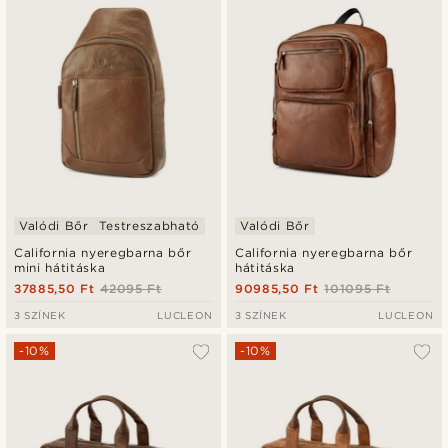
Valódi Bőr
Testreszabható
Valódi Bőr
California nyeregbarna bőr
California nyeregbarna bőr
mini hátitáska
hátitáska
37885,50 Ft
42095 Ft
90985,50 Ft
101095 Ft
3 SZÍNEK
LUCLEON
3 SZÍNEK
LUCLEON
-10%
-10%