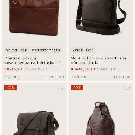
Valódi Bőr
Testreszabható
Valódi Bőr
Montreal vékony
Montreal Classic sötétbarna
gesztenyebarna bőrtáska - 15
bőr oldaltáska
hüvelykes laptophoz
68215,50 Ft
75795 Ft
45445,50 Ft
50495 Ft
7 SZÍNEK
LUCLEON
3 SZÍNEK
LUCLEON
-10%
-10%