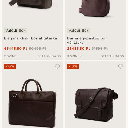
Valódi Bőr
Valódi Bőr
Elegáns khaki bőr aktatáska
Barna egypántos bőr
válltáska
45445,50 Ft
50495 Ft
28435,50 Ft
31595 Ft
2 SZÍNEK
DELTON BAGS
3 SZÍNEK
DELTON BAGS
-10%
-10%