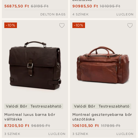
56875,50 Ft
63195 Ft
90985,50 Ft
101095 Ft
DELTON BAGS
4 SZÍNEK
LUCLEON
-10%
-10%
Valódi Bőr
Testreszabható
Valódi Bőr
Testreszabható
Montreal luxus barna bőr
Montreal gesztenyebarna bőr
válltáska
utazótáska
87205,50 Ft
96895 Ft
106105,50 Ft
117895 Ft
3 SZÍNEK
LUCLEON
3 SZÍNEK
LUCLEON