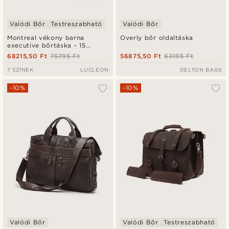
Valódi Bőr
Testreszabható
Valódi Bőr
Montreal vékony barna
Overly bőr oldaltáska
executive bőrtáska - 15
hüvelykes laptophoz
68215,50 Ft
75795 Ft
56875,50 Ft
63195 Ft
7 SZÍNEK
LUCLEON
DELTON BAGS
-10%
-10%
Valódi Bőr
Valódi Bőr
Testreszabható