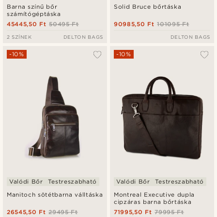
Barna színű bőr
Solid Bruce bőrtáska
számítógéptáska
45445,50 Ft
50495 Ft
90985,50 Ft
101095 Ft
2 SZÍNEK
DELTON BAGS
DELTON BAGS
-10%
-10%
Valódi Bőr
Testreszabható
Valódi Bőr
Testreszabható
Manitoch sötétbarna válltáska
Montreal Executive dupla
cipzáras barna bőrtáska
26545,50 Ft
29495 Ft
71995,50 Ft
79995 Ft