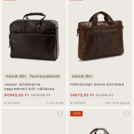
Valódi Bőr
Testreszabható
Valódi Bőr
Jasper sötétbarna,
Hétköznapi barna bőrtáska
nagyméretű bőr válltáska
90985,50 Ft
101095 Ft
56875,50 Ft
63195 Ft
4 SZÍNEK
LUCLEON
3 SZÍNEK
DELTON BAGS
-10%