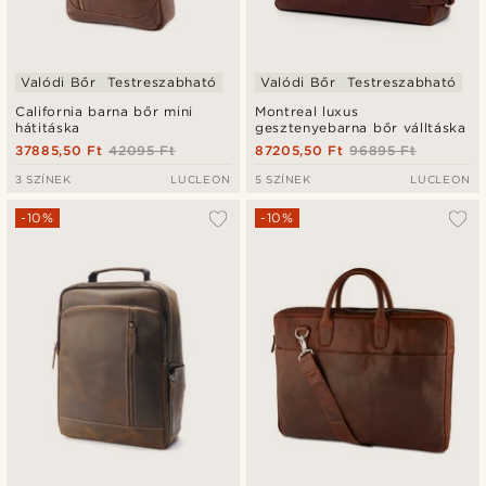
Valódi Bőr
Testreszabható
Valódi Bőr
Testreszabható
California barna bőr mini
Montreal luxus
hátitáska
gesztenyebarna bőr válltáska
37885,50 Ft
42095 Ft
87205,50 Ft
96895 Ft
3 SZÍNEK
LUCLEON
5 SZÍNEK
LUCLEON
-10%
-10%