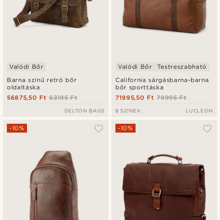
Valódi Bőr
Valódi Bőr
Testreszabható
Barna színű retró bőr
California sárgásbarna-barna
oldaltáska
bőr sporttáska
56875,50 Ft
63195 Ft
71995,50 Ft
79995 Ft
DELTON BAGS
8 SZÍNEK
LUCLEON
-10%
-10%