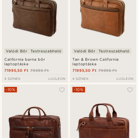
Valódi Bőr
Testreszabható
Valódi Bőr
Testreszabható
California barna bőr
Tan & Brown California
laptoptáska
laptoptáska
71995,50 Ft
79995 Ft
71995,50 Ft
79995 Ft
4 SZÍNEK
LUCLEON
4 SZÍNEK
LUCLEON
-10%
-10%