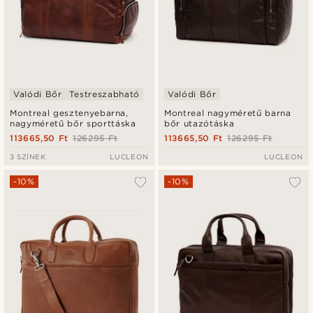
Valódi Bőr
Testreszabható
Valódi Bőr
Montreal gesztenyebarna,
Montreal nagyméretű barna
nagyméretű bőr sporttáska
bőr utazótáska
113665,50 Ft
126295 Ft
113665,50 Ft
126295 Ft
3 SZÍNEK
LUCLEON
LUCLEON
-10%
-10%