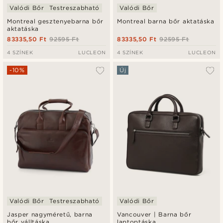
Valódi Bőr
Testreszabható
Valódi Bőr
Montreal gesztenyebarna bőr
Montreal barna bőr aktatáska
aktatáska
83335,50 Ft
92595 Ft
83335,50 Ft
92595 Ft
4 SZÍNEK
LUCLEON
4 SZÍNEK
LUCLEON
-10%
Új
Valódi Bőr
Testreszabható
Valódi Bőr
Jasper nagyméretű, barna
Vancouver | Barna bőr
bőr válltáska
laptoptáska