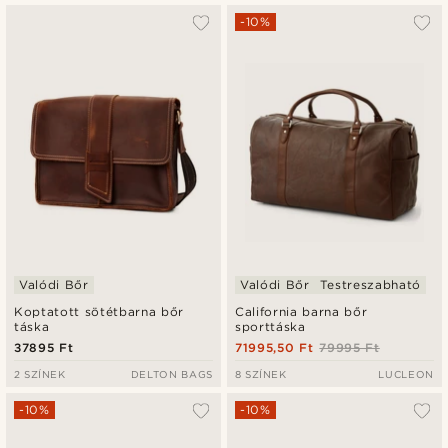
-10%
Valódi Bőr
Valódi Bőr
Testreszabható
Koptatott sötétbarna bőr
California barna bőr
táska
sporttáska
37895 Ft
71995,50 Ft
79995 Ft
2 SZÍNEK
DELTON BAGS
8 SZÍNEK
LUCLEON
-10%
-10%