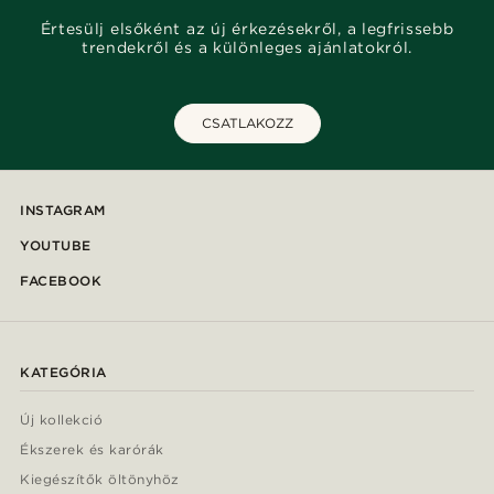
Értesülj elsőként az új érkezésekről, a legfrissebb
trendekről és a különleges ajánlatokról.
CSATLAKOZZ
INSTAGRAM
YOUTUBE
FACEBOOK
KATEGÓRIA
Új kollekció
Ékszerek és karórák
Kiegészítők öltönyhöz