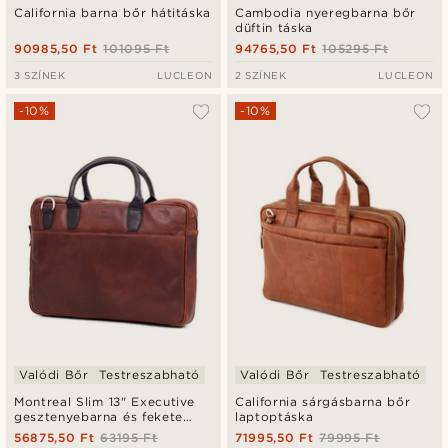
California barna bőr hátitáska
Cambodia nyeregbarna bőr
düftin táska
90985,50 Ft
101095 Ft
94765,50 Ft
105295 Ft
3 SZÍNEK
LUCLEON
2 SZÍNEK
LUCLEON
-10%
-10%
Valódi Bőr
Testreszabható
Valódi Bőr
Testreszabható
Montreal Slim 13" Executive
California sárgásbarna bőr
gesztenyebarna és fekete
laptoptáska
bőrtáska
56875,50 Ft
63195 Ft
71995,50 Ft
79995 Ft