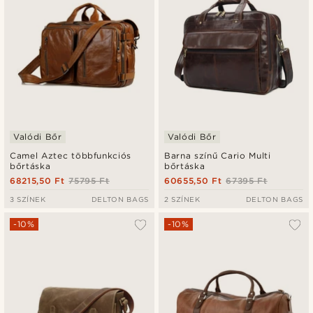
Valódi Bőr
Valódi Bőr
Camel Aztec többfunkciós
Barna színű Cario Multi
bőrtáska
bőrtáska
68215,50 Ft
75795 Ft
60655,50 Ft
67395 Ft
3 SZÍNEK
DELTON BAGS
2 SZÍNEK
DELTON BAGS
-10%
-10%