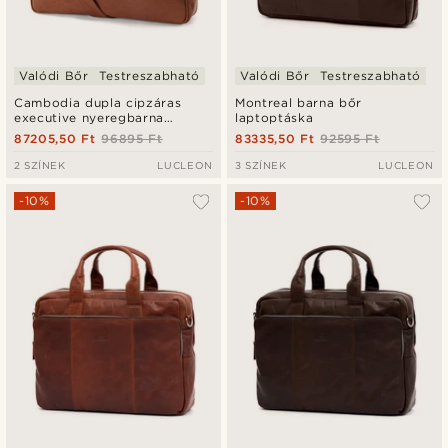
Valódi Bőr
Testreszabható
Valódi Bőr
Testreszabható
Cambodia dupla cipzáras
Montreal barna bőr
executive nyeregbarna
laptoptáska
bőrtáska
87205,50 Ft
96895 Ft
83335,50 Ft
92595 Ft
2 SZÍNEK
LUCLEON
3 SZÍNEK
LUCLEON
-10%
-10%