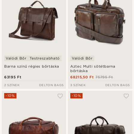
Valódi Bőr
Testreszabható
Valódi Bőr
Barna színű régies bőrtáska
Aztec Multi sötétbarna
bőrtáska
63195 Ft
68215,50 Ft
75795 Ft
2 SZÍNEK
DELTON BAGS
3 SZÍNEK
DELTON BAGS
-10%
-10%