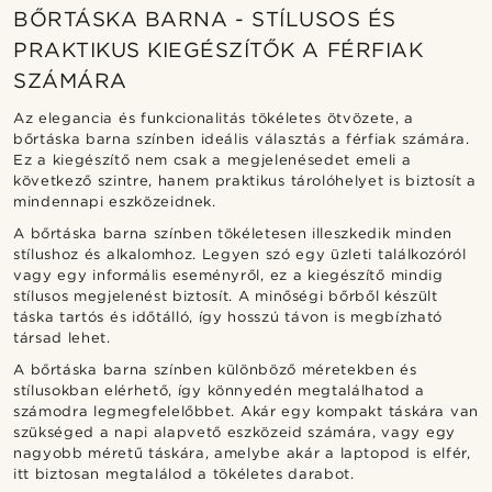
BŐRTÁSKA BARNA - STÍLUSOS ÉS
PRAKTIKUS KIEGÉSZÍTŐK A FÉRFIAK
SZÁMÁRA
Az elegancia és funkcionalitás tökéletes ötvözete, a
bőrtáska barna színben ideális választás a férfiak számára.
Ez a kiegészítő nem csak a megjelenésedet emeli a
következő szintre, hanem praktikus tárolóhelyet is biztosít a
mindennapi eszközeidnek.
A bőrtáska barna színben tökéletesen illeszkedik minden
stílushoz és alkalomhoz. Legyen szó egy üzleti találkozóról
vagy egy informális eseményről, ez a kiegészítő mindig
stílusos megjelenést biztosít. A minőségi bőrből készült
táska tartós és időtálló, így hosszú távon is megbízható
társad lehet.
A bőrtáska barna színben különböző méretekben és
stílusokban elérhető, így könnyedén megtalálhatod a
számodra legmegfelelőbbet. Akár egy kompakt táskára van
szükséged a napi alapvető eszközeid számára, vagy egy
nagyobb méretű táskára, amelybe akár a laptopod is elfér,
itt biztosan megtalálod a tökéletes darabot.