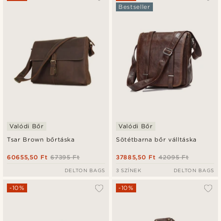
Bestseller
Valódi Bőr
Valódi Bőr
Tsar Brown bőrtáska
Sötétbarna bőr válltáska
60655,50 Ft
67395 Ft
37885,50 Ft
42095 Ft
DELTON BAGS
3 SZÍNEK
DELTON BAGS
-10%
-10%