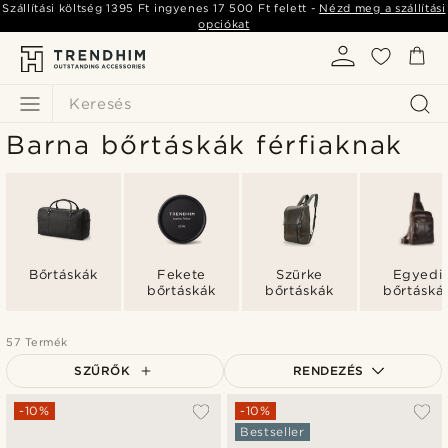
Szállítási költség
1395 Ft
ingyenes
17 500 Ft
felett -
Nézd meg a szállítási
opciókat
Keresés
Barna bőrtáskák férfiaknak
Bőrtáskák
Fekete
Szürke
Egyedi
bőrtáskák
bőrtáskák
bőrtáská
57 Termék
SZŰRŐK
RENDEZÉS
A legkeresettebb
-10%
-10%
Bestseller
Legfrissebb