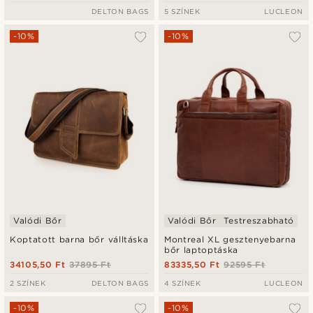
DELTON BAGS
5 SZÍNEK
LUCLEON
-10%
-10%
Valódi Bőr
Valódi Bőr
Testreszabható
Koptatott barna bőr válltáska
Montreal XL gesztenyebarna
bőr laptoptáska
34105,50 Ft
37895 Ft
83335,50 Ft
92595 Ft
2 SZÍNEK
DELTON BAGS
4 SZÍNEK
LUCLEON
-10%
-10%