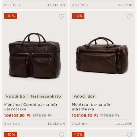
8 SZÍNEK
LUCLEON
4 SZÍNEK
LUCLEON
-10%
-10%
Valódi Bőr
Testreszabható
Valódi Bőr
Montreal Combi barna bőr
Montreal barna bőr
utazótáska
utazótáska
106105,50 Ft
117895 Ft
106105,50 Ft
117895 Ft
3 SZÍNEK
LUCLEON
3 SZÍNEK
LUCLEON
-10%
-10%