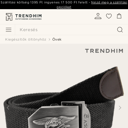
Szállítási költség
1395 Ft
ingyenes
17 500 Ft
felett -
Nézd meg a szállítási
opciókat
Keresés
Kiegészítők öltönyhöz
Övek