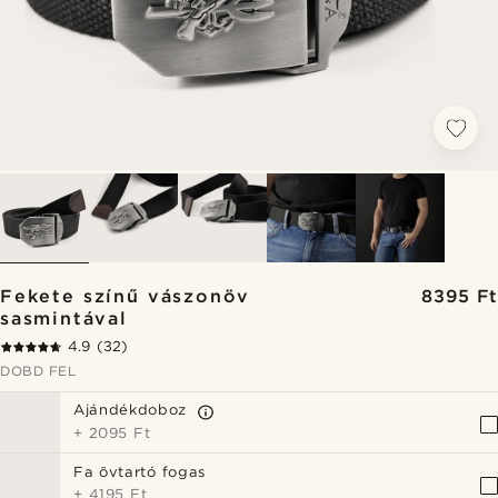
Fekete színű vászonöv
8395 Ft
sasmintával
4.9
(32)
DOBD FEL
Ajándékdoboz
+
2095 Ft
Fa övtartó fogas
+
4195 Ft