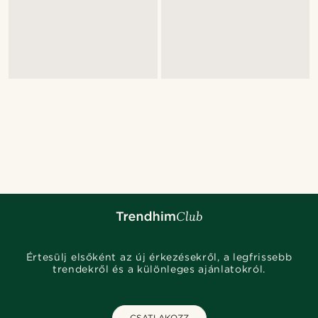
Értesülj elsőként az új érkezésekről, a legfrissebb
trendekről és a különleges ajánlatokról.
CSATLAKOZZ