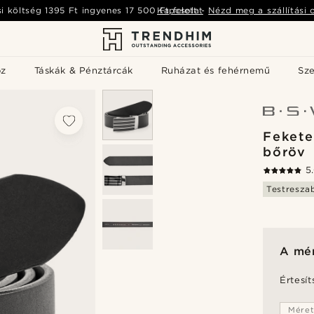
si költség
1395 Ft
ingyenes
17 500 Ft
Kapcsolat
felett
-
Nézd meg a szállítási 
öz
Táskák & Pénztárcák
Ruházat és fehérnemű
Sz
Fekete
bőröv
5
Testresza
A mér
Értesít
Mére