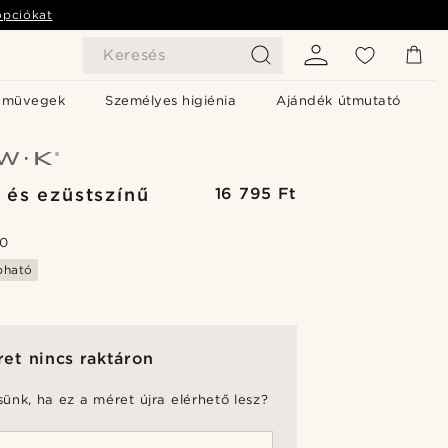
opciókat
Keresés
emüvegek
Személyes higiénia
Ajándék útmutató
 és ezüstszínű
16 795 Ft
.0
bható
et nincs raktáron
sünk, ha ez a méret újra elérhető lesz?
t