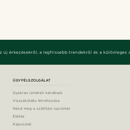
z új érkezésekről, a legfrissebb trendekről és a különleges 
ÜGYFÉLSZOLGÁLAT
Gyakran ismételt kérdések
Visszaküldés létrehozása
Nézd meg a szállítási opciókat
Elállás
Kapcsolat