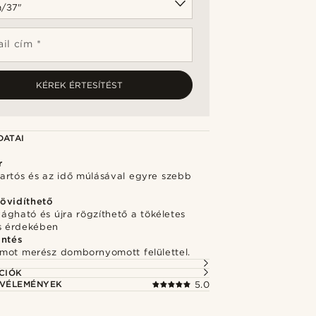
il cím *
KÉREK ÉRTESÍTÉST
DATAI
r
 tartós és az idő múlásával egyre szebb
övidíthető
ágható és újra rögzíthető a tökéletes
és érdekében
intés
mot merész dombornyomott felülettel.
CIÓK
 VÉLEMÉNYEK
5.0