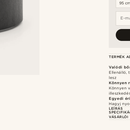
E-ma
TERMÉK A
Valódi bő
Ellenálló,
lesz
Könnyen r
Könnyen v
illeszked
Egyedi ér
Hagyj nyo
LEÍRÁS
SPECIFIKÁ
VÁSÁRLÓI