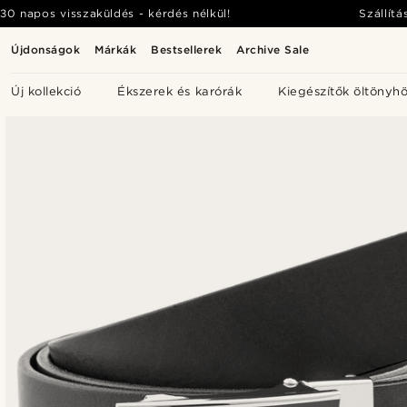
30 napos visszaküldés - kérdés nélkül!
Szállítá
Újdonságok
Márkák
Bestsellerek
Archive Sale
Új kollekció
Ékszerek és karórák
Kiegészítők öltönyh