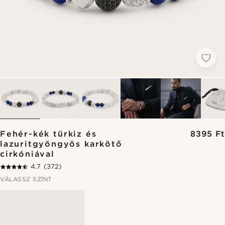
Fehér-kék türkiz és
8395 Ft
lazuritgyöngyös karkötő
cirkóniával
4.7
(372)
VÁLASSZ SZÍNT