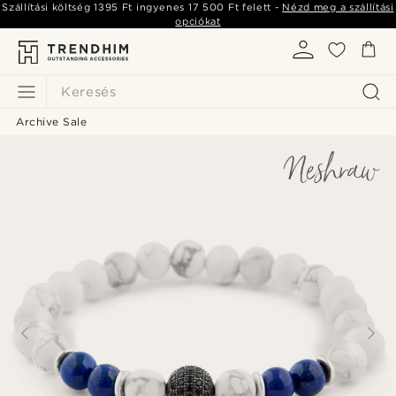
Szállítási költség
1395 Ft
ingyenes
17 500 Ft
felett -
Nézd meg a szállítási
opciókat
Keresés
Archive Sale