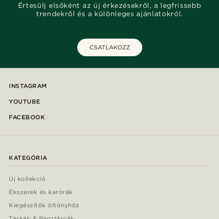
Értesülj elsőként az új érkezésekről, a legfrissebb
trendekről és a különleges ajánlatokról.
CSATLAKOZZ
INSTAGRAM
YOUTUBE
FACEBOOK
KATEGÓRIA
Új kollekció
Ékszerek és karórák
Kiegészítők öltönyhöz
Táskák & Pénztárcák