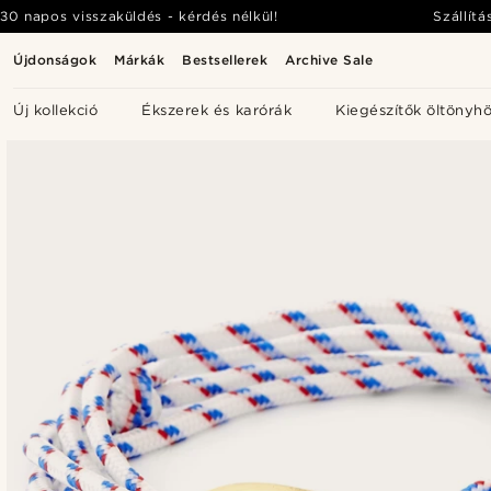
30 napos visszaküldés - kérdés nélkül!
Szállítá
Újdonságok
Márkák
Bestsellerek
Archive Sale
Új kollekció
Ékszerek és karórák
Kiegészítők öltönyh