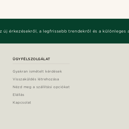
z új érkezésekről, a legfrissebb trendekről és a különleges 
ÜGYFÉLSZOLGÁLAT
Gyakran ismételt kérdések
Visszaküldés létrehozása
Nézd meg a szállítási opciókat
Elállás
Kapcsolat