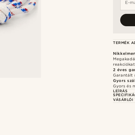
E-ma
TERMÉK A
Nikkelme
Megakadály
reakciókat
2 éves ga
Garantált 
Gyors szál
Gyors és 
LEÍRÁS
SPECIFIKÁ
VÁSÁRLÓI