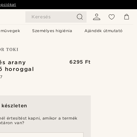
opciókat
Keresés
emüvegek
Személyes higiénia
Ajándék útmutató
és arany
6295 Ft
ő horoggal
.7
 készleten
nél értesítést kapni, amikor a termék
aktáron van?