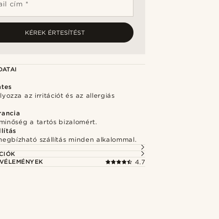
il cím *
KÉREK ÉRTESÍTÉST
DATAI
ntes
ozza az irritációt és az allergiás
rancia
minőség a tartós bizalomért.
lítás
megbízható szállítás minden alkalommal.
CIÓK
 VÉLEMÉNYEK
4.7