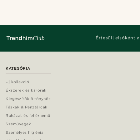
Értesülj elsőként a
KATEGÓRIA
Új kollekció
Ékszerek és karórák
Kiegészítők öltönyhöz
Táskák & Pénztárcák
Ruházat és fehérnemű
Szemüvegek
Személyes higiénia