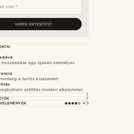
il cím *
KÉREK ÉRTESÍTÉST
DATAI
adévá
s hozzáadása egy igazán személyes
rancia
minőség a tartós bizalomért.
lítás
megbízható szállítás minden alkalommal.
CIÓK
 VÉLEMÉNYEK
4.5