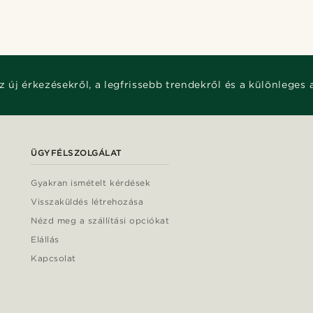
z új érkezésekről, a legfrissebb trendekről és a különleges 
ÜGYFÉLSZOLGÁLAT
Gyakran ismételt kérdések
Visszaküldés létrehozása
Nézd meg a szállítási opciókat
Elállás
Kapcsolat