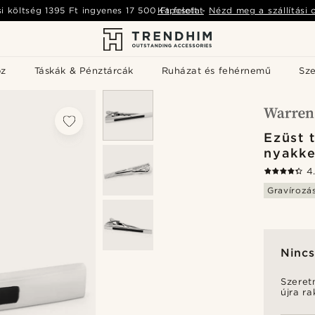
si költség
1395 Ft
ingyenes
17 500 Ft
Kapcsolat
felett
-
Nézd meg a szállítási 
öz
Táskák & Pénztárcák
Ruházat és fehérnemű
Sz
Ezüst 
nyakke
4
Gravírozá
Nincs
Szeret
újra r