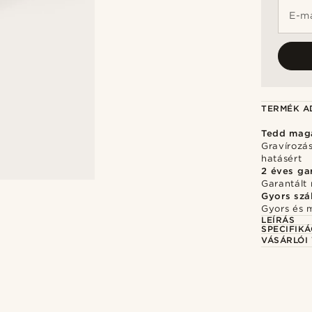
E-ma
TERMÉK A
Tedd mag
Gravírozá
hatásért
2 éves ga
Garantált 
Gyors szál
Gyors és 
LEÍRÁS
SPECIFIKÁ
VÁSÁRLÓI