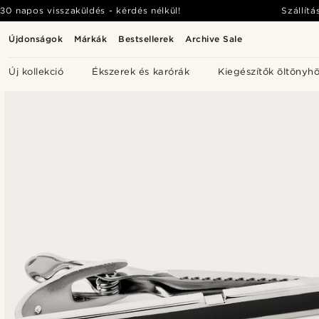
30 napos visszaküldés - kérdés nélkül!
Szállítá
Újdonságok
Márkák
Bestsellerek
Archive Sale
Új kollekció
Ékszerek és karórák
Kiegészítők öltönyh