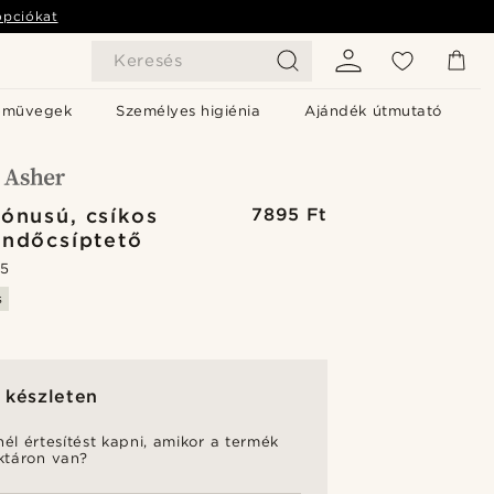
opciókat
Keresés
emüvegek
Személyes higiénia
Ajándék útmutató
tónusú, csíkos
7895 Ft
ndőcsíptető
.5
s
 készleten
nél értesítést kapni, amikor a termék
aktáron van?